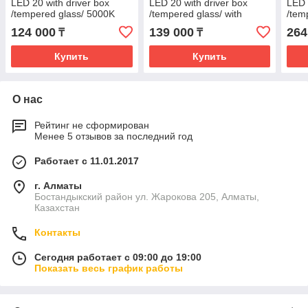
LED 20 with driver box
LED 20 with driver box
LED 
/tempered glass/ 5000K
/tempered glass/ with
/tem
through wiring 5000K
500
124 000
139 000
264
₸
₸
Купить
Купить
О нас
Рейтинг не сформирован
Менее 5 отзывов за последний год
Работает с 11.01.2017
г. Алматы
Бостандыкский район ул. Жарокова 205, Алматы,
Казахстан
Контакты
Сегодня работает с 09:00 до 19:00
Показать весь график работы