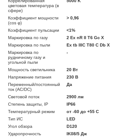
Коррелированная
5000 K
цветовая температура (в
сфере)
Коэффициент мощности
> 0,96
(cos φ)
Коэффициент пульсации
<1%
Маркировка по газу
2 Ex nR II T6 Gc X
Маркировка по пыли
Ex tb IIIC T80 С Db X
Маркировка по
-
рудничному газу и
угольной пыли
Мощность светильника
20 Вт
Напряжение питания
230 В
Переменный/постоянный
Да
ток (AC/DC)
Световой поток
2900 лм
Степень защиты, IP
IP66
Температурный режим
от -60 до +55 C
Тип ИС
LED
Угол обзора
D120
Ударопрочность
IK08/5 Дж