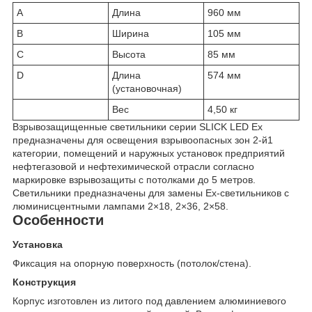
A
Длина
960 мм
B
Ширина
105 мм
C
Высота
85 мм
D
Длина
574 мм
(установочная)
Вес
4,50 кг
Взрывозащищенные светильники серии SLICK LED Ex
предназначены для освещения взрывоопасных зон 2-й1
категории, помещений и наружных установок предприятий
нефтегазовой и нефтехимической отрасли согласно
маркировке взрывозащиты с потолками до 5 метров.
Светильники предназначены для замены Ex-светильников с
люминисцентными лампами 2×18, 2×36, 2×58.
Особенности
Установка
Фиксация на опорную поверхность (потолок/стена).
Конструкция
Корпус изготовлен из литого под давлением алюминиевого