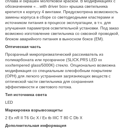
сплава и окрашен молотковой краской. В модификациях с
обозначением «…with driver box» крышка светильника
крепится к корпусу 4 винтами. Предусмотрена возможность
замены корпуса в сборе со светодиодными кластерами и
источником питания в процессе эксплуатации, в т.ч. для
улучшения параметров осветительной установки. Под заказ
возможно изготовление светильника со сквозной проводкой,
блоком аварийного питания в выносном боксе (EM).
Оптическая часть
Прозрачный микропризматический рассеиватель из
поликарбоната или прозрачное (SLICK.PRS LED xx
xxx/tempered glass/5000K) стекло. Опционально возможна
модификация со специальным олеофобным покрытием
(OPH) для легкого устранения загрязняющих веществ с
оптической части светильника для сохранения
эффективности и светового потока.
Тип источника света
LED
Маркировка взрывозащиты
2 Ex nR II T6 Gc X / Ex tb IIIC T 80 C Db X
Дополнительная информация