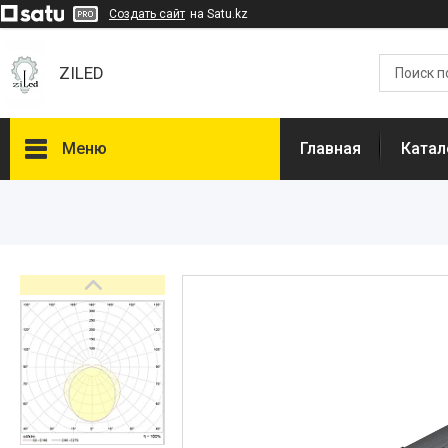
Создать сайт
на Satu.kz
ZILED
Меню
Главная
Катал
Каталог
GALAD
Световые Технологии
ФАРЛАЙТ
АСТЗ
NLCO
INNOLUX
О нас
Отзывы