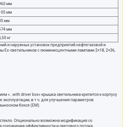
960 мм
105 мм
85 мм
574 мм
4,50 кг
ний и наружных установок предприятий нефтегазовой и
ны Ex-светильников с люминисцентными лампами 2×18, 2×36,
м «…with driver box» крышка светильника крепится к корпусу
 эксплуатации, в т.ч. для улучшения параметров
выносном боксе (EM).
) стекло. Опционально возможна модификация со
 сохранения эффективности и светового потока.