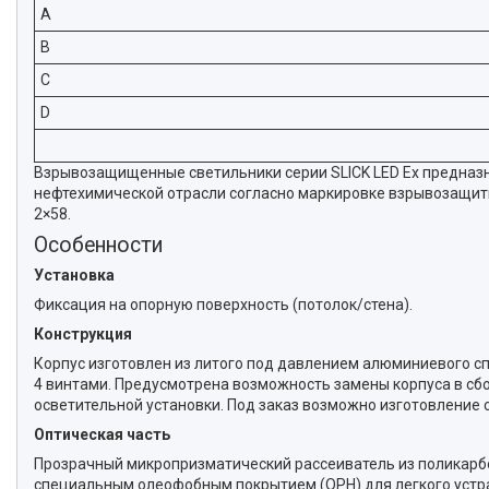
A
B
C
D
Взрывозащищенные светильники серии SLICK LED Ex предназн
нефтехимической отрасли согласно маркировке взрывозащиты
2×58.
Особенности
Установка
Фиксация на опорную поверхность (потолок/стена).
Конструкция
Корпус изготовлен из литого под давлением алюминиевого спл
4 винтами. Предусмотрена возможность замены корпуса в сбо
осветительной установки. Под заказ возможно изготовление с
Оптическая часть
Прозрачный микропризматический рассеиватель из поликарбон
специальным олеофобным покрытием (OPH) для легкого устра