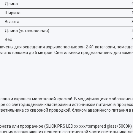
Длина
Ширина
Высота
Длина (установочная)
Вес
ачены для освещения взрывоопасных зон 2-й1 категории, помеще
 с потолками до 5 метров. Светильники предназначены для заме
ава и окрашен молотковой краской. В модификациях с обозначение
ре со светодиодными кластерами и источником питания в процессе
ветильника со сквозной проводкой, блоком аварийного питания в 
ата или прозрачное (SLICK.PRS LED xx xxx/tempered glass/5000K
нения загрязняющих веществ с оптической части светильника для