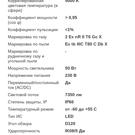
Коррелированная
5000 K
цветовая температура (в
сфере)
Коэффициент мощности
> 0,95
(cos φ)
Коэффициент пульсации
<1%
Маркировка по газу
2 Ex nR II T6 Gc X
Маркировка по пыли
Ex tb IIIC T80 С Db X
Маркировка по
-
рудничному газу и
угольной пыли
Мощность светильника
50 Вт
Напряжение питания
230 В
Переменный/постоянный
Да
ток (AC/DC)
Световой поток
7350 лм
Степень защиты, IP
IP66
Температурный режим
от -60 до +55 C
Тип ИС
LED
Угол обзора
D120
Ударопрочность
IK08/5 Дж