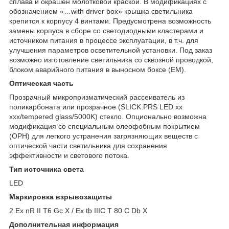
сплава и окрашен молотковой краской. В модификациях с
обозначением «…with driver box» крышка светильника
крепится к корпусу 4 винтами. Предусмотрена возможность
замены корпуса в сборе со светодиодными кластерами и
источником питания в процессе эксплуатации, в т.ч. для
улучшения параметров осветительной установки. Под заказ
возможно изготовление светильника со сквозной проводкой,
блоком аварийного питания в выносном боксе (EM).
Оптическая часть
Прозрачный микропризматический рассеиватель из
поликарбоната или прозрачное (SLICK.PRS LED xx
xxx/tempered glass/5000K) стекло. Опционально возможна
модификация со специальным олеофобным покрытием
(OPH) для легкого устранения загрязняющих веществ с
оптической части светильника для сохранения
эффективности и светового потока.
Тип источника света
LED
Маркировка взрывозащиты
2 Ex nR II T6 Gc X / Ex tb IIIC T 80 C Db X
Дополнительная информация