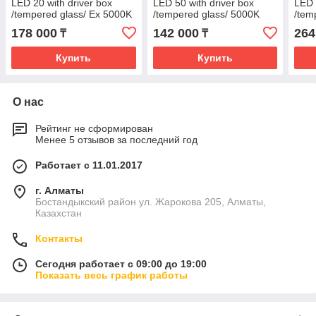
LED 20 with driver box
LED 50 with driver box
LED 
/tempered glass/ Ex 5000K
/tempered glass/ 5000K
/tem
500
178 000
142 000
264
₸
₸
Купить
Купить
О нас
Рейтинг не сформирован
Менее 5 отзывов за последний год
Работает с 11.01.2017
г. Алматы
Бостандыкский район ул. Жарокова 205, Алматы,
Казахстан
Контакты
Сегодня работает с 09:00 до 19:00
Показать весь график работы