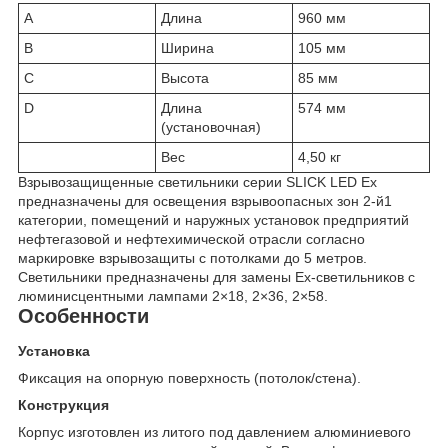
A
Длина
960 мм
B
Ширина
105 мм
C
Высота
85 мм
D
Длина
574 мм
(установочная)
Вес
4,50 кг
Взрывозащищенные светильники серии SLICK LED Ex
предназначены для освещения взрывоопасных зон 2-й1
категории, помещений и наружных установок предприятий
нефтегазовой и нефтехимической отрасли согласно
маркировке взрывозащиты с потолками до 5 метров.
Светильники предназначены для замены Ex-светильников с
люминисцентными лампами 2×18, 2×36, 2×58.
Особенности
Установка
Фиксация на опорную поверхность (потолок/стена).
Конструкция
Корпус изготовлен из литого под давлением алюминиевого