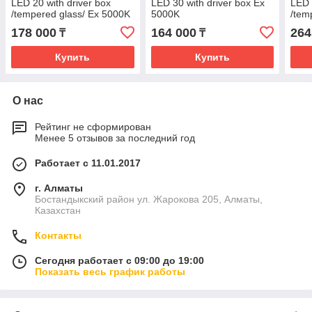
LED 20 with driver box
LED 30 with driver box Ex
LED 
/tempered glass/ Ex 5000K
5000K
/tem
500
178 000
164 000
264
₸
₸
Купить
Купить
О нас
Рейтинг не сформирован
Менее 5 отзывов за последний год
Работает с 11.01.2017
г. Алматы
Бостандыкский район ул. Жарокова 205, Алматы,
Казахстан
Контакты
Сегодня работает с 09:00 до 19:00
Показать весь график работы