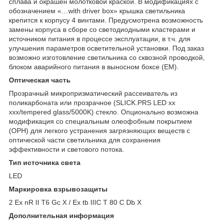
сплава и окрашен молотковой краской. В модификациях с
обозначением «…with driver box» крышка светильника
крепится к корпусу 4 винтами. Предусмотрена возможность
замены корпуса в сборе со светодиодными кластерами и
источником питания в процессе эксплуатации, в т.ч. для
улучшения параметров осветительной установки. Под заказ
возможно изготовление светильника со сквозной проводкой,
блоком аварийного питания в выносном боксе (EM).
Оптическая часть
Прозрачный микропризматический рассеиватель из
поликарбоната или прозрачное (SLICK.PRS LED xx
xxx/tempered glass/5000K) стекло. Опционально возможна
модификация со специальным олеофобным покрытием
(OPH) для легкого устранения загрязняющих веществ с
оптической части светильника для сохранения
эффективности и светового потока.
Тип источника света
LED
Маркировка взрывозащиты
2 Ex nR II T6 Gc X / Ex tb IIIC T 80 C Db X
Дополнительная информация