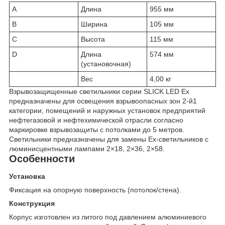
A
Длина
955 мм
B
Ширина
105 мм
C
Высота
115 мм
D
Длина
574 мм
(установочная)
Вес
4,00 кг
Взрывозащищенные светильники серии SLICK LED Ex
предназначены для освещения взрывоопасных зон 2-й1
категории, помещений и наружных установок предприятий
нефтегазовой и нефтехимической отрасли согласно
маркировке взрывозащиты с потолками до 5 метров.
Светильники предназначены для замены Ex-светильников с
люминисцентными лампами 2×18, 2×36, 2×58.
Особенности
Установка
Фиксация на опорную поверхность (потолок/стена).
Конструкция
Корпус изготовлен из литого под давлением алюминиевого