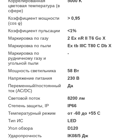
Коррелированная
5000 K
цветовая температура (в
сфере)
Коэффициент мощности
> 0,95
(cos φ)
Коэффициент пульсации
<1%
Маркировка по газу
2 Ex nR II T6 Gc X
Маркировка по пыли
Ex tb IIIC T80 С Db X
Маркировка по
-
рудничному газу и
угольной пыли
Мощность светильника
58 Вт
Напряжение питания
230 В
Переменный/постоянный
Да
ток (AC/DC)
Световой поток
8200 лм
Степень защиты, IP
IP66
Температурный режим
от -60 до +55 C
Тип ИС
LED
Угол обзора
D120
Ударопрочность
IK08/5 Дж