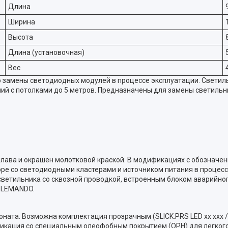
Длина
Ширина
Высота
Длина (установочная)
Вес
 замены светодиодных модулей в процессе эксплуатации. Свети
й с потолками до 5 метров. Предназначены для замены светильник
ава и окрашен молотковой краской. В модификациях c обозначение
ре со светодиодными кластерами и источником питания в процессе
светильника со сквозной проводкой, встроенным блоком аварийного
ELEMANDO.
ата. Возможна комплектация прозрачным (SLICK.PRS LED хх ххх /t
ификация со специальным олеофобным покрытием (OPH) для легког