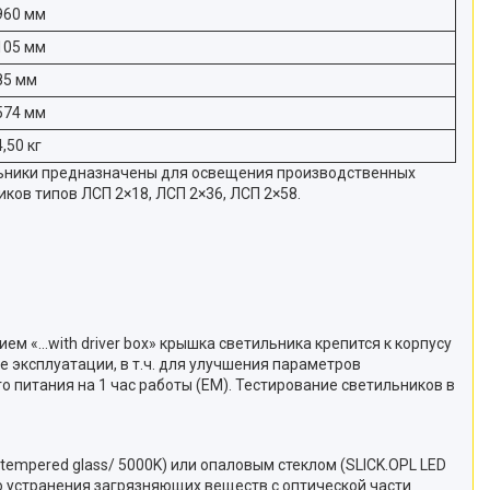
960 мм
105 мм
85 мм
574 мм
4,50 кг
льники предназначены для освещения производственных
ов типов ЛСП 2×18, ЛСП 2×36, ЛСП 2×58.
м «…with driver box» крышка светильника крепится к корпусу
 эксплуатации, в т.ч. для улучшения параметров
 питания на 1 час работы (EM). Тестирование светильников в
empered glass/ 5000K) или опаловым стеклом (SLICK.OPL LED
о устранения загрязняющих веществ с оптической части