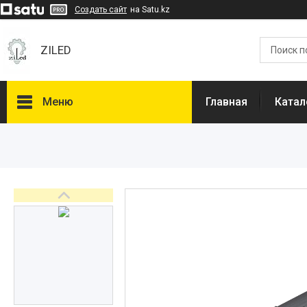
Создать сайт
на Satu.kz
ZILED
Меню
Главная
Катал
Каталог
GALAD
Световые Технологии
ФАРЛАЙТ
АСТЗ
NLCO
INNOLUX
О нас
Отзывы