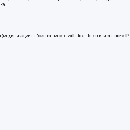
ка.
я (модификации c обозначением «…with driver box») или внешним