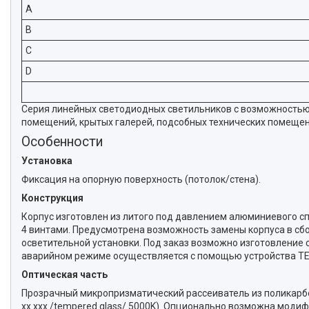
A
B
C
D
Серия линейных светодиодных светильников с возможностью
помещений, крытых галерей, подсобных технических помещени
Особенности
Установка
Фиксация на опорную поверхность (потолок/стена).
Конструкция
Корпус изготовлен из литого под давлением алюминиевого спл
4 винтами. Предусмотрена возможность замены корпуса в сбо
осветительной установки. Под заказ возможно изготовление 
аварийном режиме осуществляется с помощью устройства T
Оптическая часть
Прозрачный микропризматический рассеиватель из поликарбон
хх ххх /tempered glass/ 5000K). Опционально возможна мод