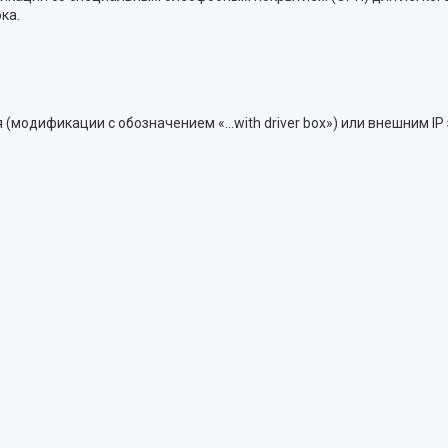
ка.
я (модификации c обозначением «…with driver box») или внешним