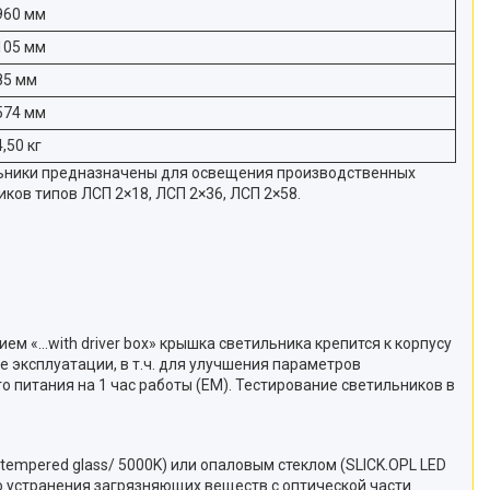
960 мм
105 мм
85 мм
574 мм
4,50 кг
льники предназначены для освещения производственных
ов типов ЛСП 2×18, ЛСП 2×36, ЛСП 2×58.
м «…with driver box» крышка светильника крепится к корпусу
 эксплуатации, в т.ч. для улучшения параметров
 питания на 1 час работы (EM). Тестирование светильников в
empered glass/ 5000K) или опаловым стеклом (SLICK.OPL LED
о устранения загрязняющих веществ с оптической части