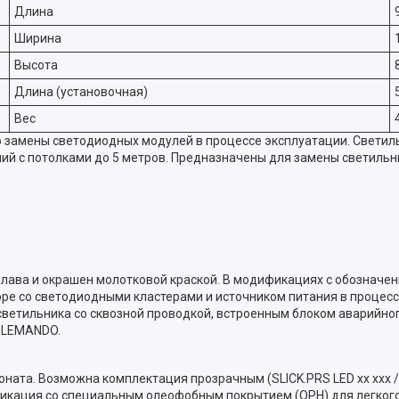
Длина
Ширина
Высота
Длина (установочная)
Вес
 замены светодиодных модулей в процессе эксплуатации. Свети
й с потолками до 5 метров. Предназначены для замены светильник
ава и окрашен молотковой краской. В модификациях c обозначение
ре со светодиодными кластерами и источником питания в процессе
светильника со сквозной проводкой, встроенным блоком аварийного
ELEMANDO.
ата. Возможна комплектация прозрачным (SLICK.PRS LED хх ххх /t
ификация со специальным олеофобным покрытием (OPH) для легког