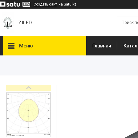
Создать сайт
на Satu.kz
ZILED
Меню
Главная
Катал
Каталог
GALAD
Световые Технологии
ФАРЛАЙТ
АСТЗ
NLCO
INNOLUX
О нас
Отзывы