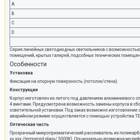
A
B
C
D
Серия линейных светодиодных светильников с возможностью
помещений, крытых галерей, подсобных технических помещени
Особенности
Установка
Фиксация на опорную поверхность (потолок/стена).
Конструкция
Корпус изготовлен из литого под давлением алюминиевого спл
4 винтами. Предусмотрена возможность замены корпуса в сбо
осветительной установки. Под заказ возможно изготовление 
аварийном режиме осуществляется с помощью устройства T
Оптическая часть
Прозрачный микропризматический рассеиватель из поликарбон
хх ххх /tempered glass/ 5000K). Опционально возможна мод