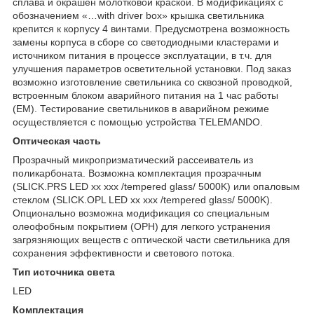
сплава и окрашен молотковой краской. В модификациях c
обозначением «…with driver box» крышка светильника
крепится к корпусу 4 винтами. Предусмотрена возможность
замены корпуса в сборе со светодиодными кластерами и
источником питания в процессе эксплуатации, в т.ч. для
улучшения параметров осветительной установки. Под заказ
возможно изготовление светильника со сквозной проводкой,
встроенным блоком аварийного питания на 1 час работы
(EM). Тестирование светильников в аварийном режиме
осуществляется с помощью устройства TELEMANDO.
Оптическая часть
Прозрачный микропризматический рассеиватель из
поликарбоната. Возможна комплектация прозрачным
(SLICK.PRS LED хх ххх /tempered glass/ 5000K) или опаловым
стеклом (SLICK.OPL LED хх ххх /tempered glass/ 5000K).
Опционально возможна модификация со специальным
олеофобным покрытием (OPH) для легкого устранения
загрязняющих веществ с оптической части светильника для
сохранения эффективности и светового потока.
Тип источника света
LED
Комплектация