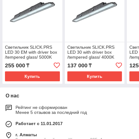
Светильник SLICK.PRS
Светильник SLICK.PRS
Свет
LED 30 EM with driver box
LED 30 with driver box
LED 
/tempered glass/ 5000K
/tempered glass/ 4000K
/tem
255 000
137 000
125
₸
₸
Купить
Купить
О нас
Рейтинг не сформирован
Менее 5 отзывов за последний год
Работает с 11.01.2017
г. Алматы