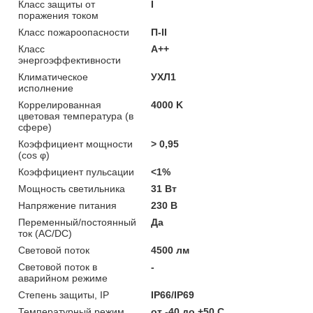
Класс защиты от
I
поражения током
Класс пожароопасности
П-ІІ
Класс
A++
энергоэффективности
Климатическое
УХЛ1
исполнение
Коррелированная
4000 K
цветовая температура (в
сфере)
Коэффициент мощности
> 0,95
(cos φ)
Коэффициент пульсации
<1%
Мощность светильника
31 Вт
Напряжение питания
230 В
Переменный/постоянный
Да
ток (AC/DC)
Световой поток
4500 лм
Световой поток в
-
аварийном режиме
Степень защиты, IP
IP66/IP69
Температурный режим
от -40 до +50 C