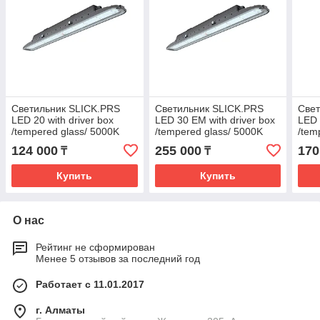
Светильник SLICK.PRS
Светильник SLICK.PRS
Свет
LED 20 with driver box
LED 30 EM with driver box
LED 
/tempered glass/ 5000K
/tempered glass/ 5000K
/tem
124 000
255 000
170
₸
₸
Купить
Купить
О нас
Рейтинг не сформирован
Менее 5 отзывов за последний год
Работает с 11.01.2017
г. Алматы