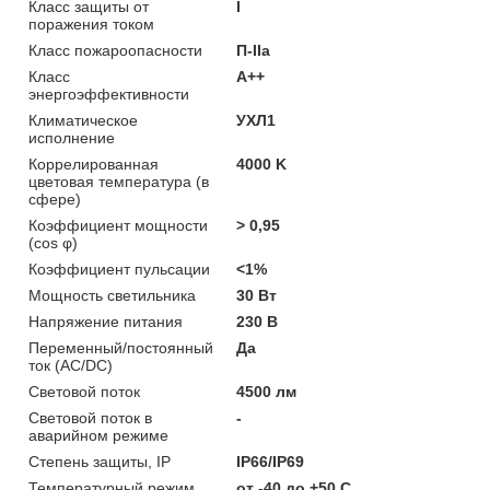
Класс защиты от
I
поражения током
Класс пожароопасности
П-ІІа
Класс
A++
энергоэффективности
Климатическое
УХЛ1
исполнение
Коррелированная
4000 K
цветовая температура (в
сфере)
Коэффициент мощности
> 0,95
(cos φ)
Коэффициент пульсации
<1%
Мощность светильника
30 Вт
Напряжение питания
230 В
Переменный/постоянный
Да
ток (AC/DC)
Световой поток
4500 лм
Световой поток в
-
аварийном режиме
Степень защиты, IP
IP66/IP69
Температурный режим
от -40 до +50 C