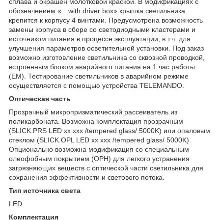
сплава и окрашен молотковой краской. В модификациях c
обозначением «…with driver box» крышка светильника
крепится к корпусу 4 винтами. Предусмотрена возможность
замены корпуса в сборе со светодиодными кластерами и
источником питания в процессе эксплуатации, в т.ч. для
улучшения параметров осветительной установки. Под заказ
возможно изготовление светильника со сквозной проводкой,
встроенным блоком аварийного питания на 1 час работы
(EM). Тестирование светильников в аварийном режиме
осуществляется с помощью устройства TELEMANDO.
Оптическая часть
Прозрачный микропризматический рассеиватель из
поликарбоната. Возможна комплектация прозрачным
(SLICK.PRS LED хх ххх /tempered glass/ 5000K) или опаловым
стеклом (SLICK.OPL LED хх ххх /tempered glass/ 5000K).
Опционально возможна модификация со специальным
олеофобным покрытием (OPH) для легкого устранения
загрязняющих веществ с оптической части светильника для
сохранения эффективности и светового потока.
Тип источника света
LED
Комплектация