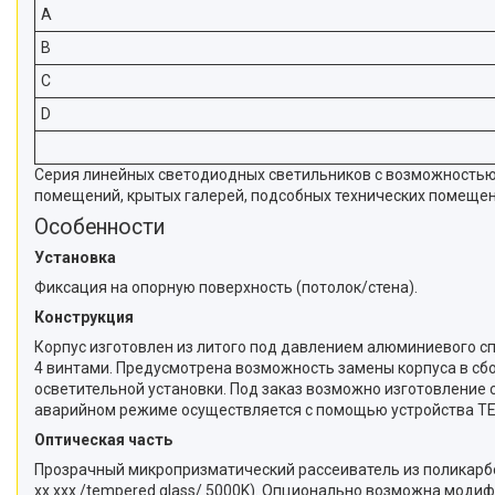
A
B
C
D
Серия линейных светодиодных светильников с возможностью
помещений, крытых галерей, подсобных технических помещени
Особенности
Установка
Фиксация на опорную поверхность (потолок/стена).
Конструкция
Корпус изготовлен из литого под давлением алюминиевого спл
4 винтами. Предусмотрена возможность замены корпуса в сбо
осветительной установки. Под заказ возможно изготовление 
аварийном режиме осуществляется с помощью устройства T
Оптическая часть
Прозрачный микропризматический рассеиватель из поликарбон
хх ххх /tempered glass/ 5000K). Опционально возможна мод