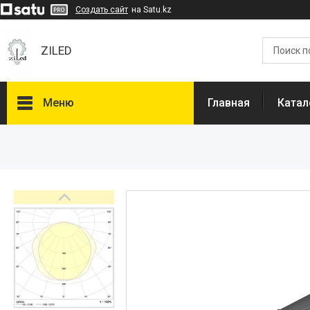
Создать сайт
на Satu.kz
ZILED
Меню
Главная
Катал
Каталог
GALAD
Световые Технологии
ФАРЛАЙТ
АСТЗ
NLCO
INNOLUX
О нас
Отзывы