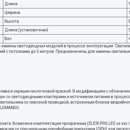
Длина
Ширина
Высота
Длина (установочная)
Вес
 замены светодиодных модулей в процессе эксплуатации. Свети
й с потолками до 5 метров. Предназначены для замены светильник
ава и окрашен молотковой краской. В модификациях c обозначение
ре со светодиодными кластерами и источником питания в процессе
светильника со сквозной проводкой, встроенным блоком аварийного
ELEMANDO.
ата. Возможна комплектация прозрачным (SLICK.PRS LED хх ххх /t
ификация со специальным олеофобным покрытием (OPH) для легког