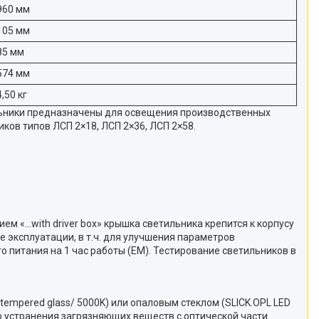
960 мм
105 мм
85 мм
574 мм
4,50 кг
льники предназначены для освещения производственных
ов типов ЛСП 2×18, ЛСП 2×36, ЛСП 2×58.
м «…with driver box» крышка светильника крепится к корпусу
 эксплуатации, в т.ч. для улучшения параметров
 питания на 1 час работы (EM). Тестирование светильников в
empered glass/ 5000K) или опаловым стеклом (SLICK.OPL LED
о устранения загрязняющих веществ с оптической части