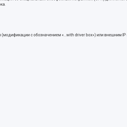
ка.
я (модификации c обозначением «…with driver box») или внешним