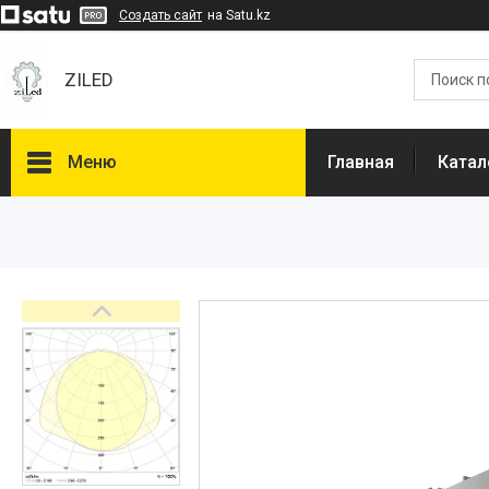
Создать сайт
на Satu.kz
ZILED
Меню
Главная
Катал
Каталог
GALAD
Световые Технологии
ФАРЛАЙТ
АСТЗ
NLCO
INNOLUX
О нас
Отзывы