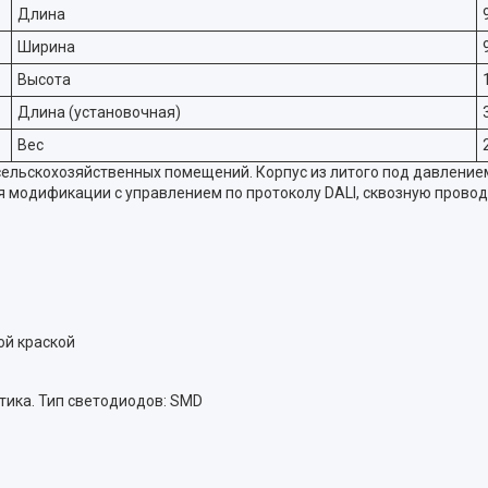
Длина
Ширина
Высота
Длина (установочная)
Вес
сельскохозяйственных помещений. Корпус из литого под давление
я модификации с управлением по протоколу DALI, сквозную провод
ой краской
ика. Тип светодиодов: SMD