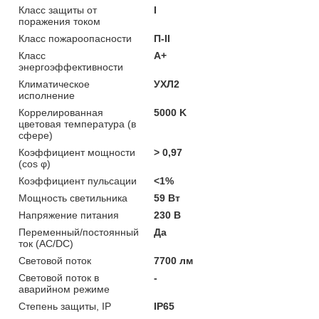
Класс защиты от
I
поражения током
Класс пожароопасности
П-ІІ
Класс
A+
энергоэффективности
Климатическое
УХЛ2
исполнение
Коррелированная
5000 K
цветовая температура (в
сфере)
Коэффициент мощности
> 0,97
(cos φ)
Коэффициент пульсации
<1%
Мощность светильника
59 Вт
Напряжение питания
230 В
Переменный/постоянный
Да
ток (AC/DC)
Световой поток
7700 лм
Световой поток в
-
аварийном режиме
Степень защиты, IP
IP65