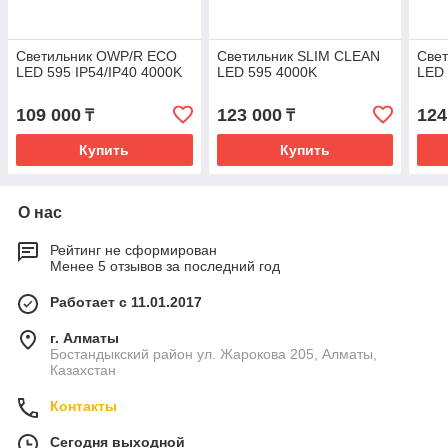
Светильник OWP/R ECO
Светильник SLIM CLEAN
Све
LED 595 IP54/IP40 4000K
LED 595 4000K
LED 
109 000
123 000
124
₸
₸
Купить
Купить
О нас
Рейтинг не сформирован
Менее 5 отзывов за последний год
Работает с 11.01.2017
г. Алматы
Бостандыкский район ул. Жарокова 205, Алматы,
Казахстан
Контакты
Сегодня выходной