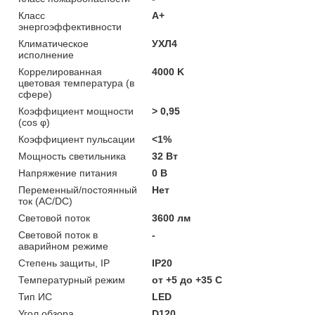
Класс
A+
энергоэффективности
Климатическое
УХЛ4
исполнение
Коррелированная
4000 K
цветовая температура (в
сфере)
Коэффициент мощности
> 0,95
(cos φ)
Коэффициент пульсации
<1%
Мощность светильника
32 Вт
Напряжение питания
0 В
Переменный/постоянный
Нет
ток (AC/DC)
Световой поток
3600 лм
Световой поток в
-
аварийном режиме
Степень защиты, IP
IP20
Температурный режим
от +5 до +35 C
Тип ИС
LED
Угол обзора
D120