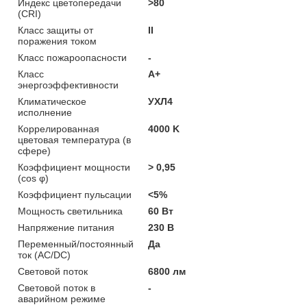
Индекс цветопередачи
>80
(CRI)
Класс защиты от
II
поражения током
Класс пожароопасности
-
Класс
A+
энергоэффективности
Климатическое
УХЛ4
исполнение
Коррелированная
4000 K
цветовая температура (в
сфере)
Коэффициент мощности
> 0,95
(cos φ)
Коэффициент пульсации
<5%
Мощность светильника
60 Вт
Напряжение питания
230 В
Переменный/постоянный
Да
ток (AC/DC)
Световой поток
6800 лм
Световой поток в
-
аварийном режиме