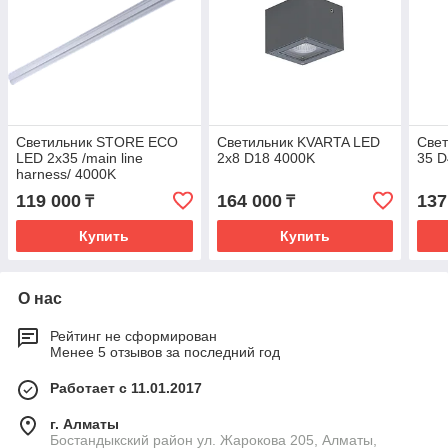
Светильник STORE ECO
Светильник KVARTA LED
Све
LED 2x35 /main line
2x8 D18 4000K
35 D
harness/ 4000K
119 000
164 000
137
₸
₸
Купить
Купить
О нас
Рейтинг не сформирован
Менее 5 отзывов за последний год
Работает с 11.01.2017
г. Алматы
Бостандыкский район ул. Жарокова 205, Алматы,