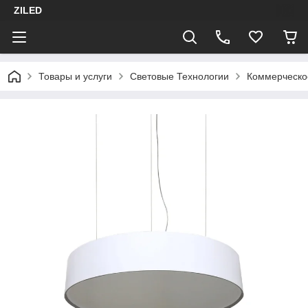
ZILED
Товары и услуги
Световые Технологии
Коммерческо