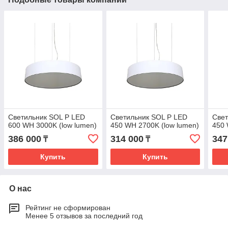
Светильник SOL P LED
Светильник SOL P LED
Свет
600 WH 3000K (low lumen)
450 WH 2700K (low lumen)
450
386 000
314 000
347
₸
₸
Купить
Купить
О нас
Рейтинг не сформирован
Менее 5 отзывов за последний год