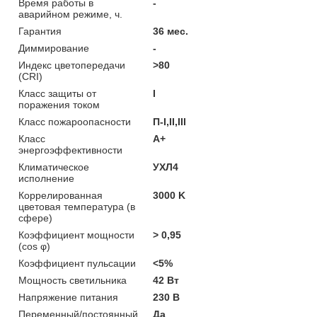
Время работы в
-
аварийном режиме, ч.
Гарантия
36 мес.
Диммирование
-
Индекс цветопередачи
>80
(CRI)
Класс защиты от
I
поражения током
Класс пожароопасности
П-I,II,ІІІ
Класс
A+
энергоэффективности
Климатическое
УХЛ4
исполнение
Коррелированная
3000 K
цветовая температура (в
сфере)
Коэффициент мощности
> 0,95
(cos φ)
Коэффициент пульсации
<5%
Мощность светильника
42 Вт
Напряжение питания
230 В
Переменный/постоянный
Да