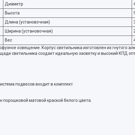
Диаметр
Высота
Длина (установочная)
Ширина (установочная)
Вес
узное освещение. Корпус светильника изготовлен из гнутого ал
щади светильника создает идеальную засветку и высокий КПД опт
система подвесов входит в комплект.
н порошковой матовой краской белого цвета.