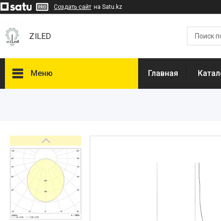
Создать сайт
на Satu.kz
ZILED
Меню
Главная
Катал
Каталог
GALAD
Световые Технологии
ФАРЛАЙТ
АСТЗ
NLCO
INNOLUX
О нас
Отзывы