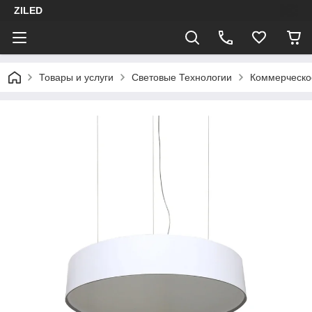
ZILED
Товары и услуги
Световые Технологии
Коммерческо