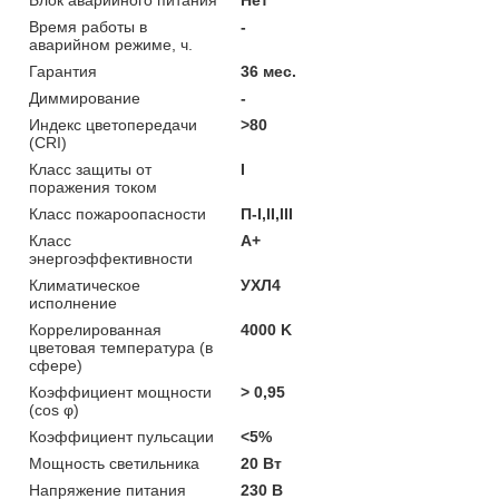
Время работы в
-
аварийном режиме, ч.
Гарантия
36 мес.
Диммирование
-
Индекс цветопередачи
>80
(CRI)
Класс защиты от
I
поражения током
Класс пожароопасности
П-I,II,ІІІ
Класс
A+
энергоэффективности
Климатическое
УХЛ4
исполнение
Коррелированная
4000 K
цветовая температура (в
сфере)
Коэффициент мощности
> 0,95
(cos φ)
Коэффициент пульсации
<5%
Мощность светильника
20 Вт
Напряжение питания
230 В