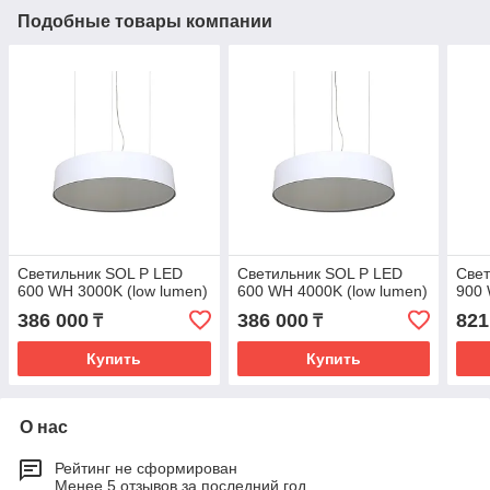
Подобные товары компании
Светильник SOL P LED
Светильник SOL P LED
Свет
600 WH 3000K (low lumen)
600 WH 4000K (low lumen)
900 
386 000
386 000
821
₸
₸
Купить
Купить
О нас
Рейтинг не сформирован
Менее 5 отзывов за последний год