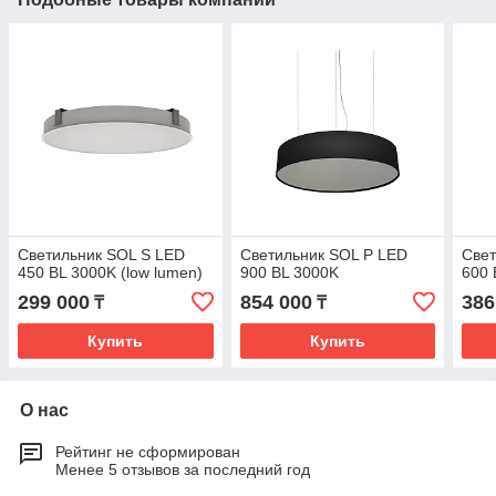
Светильник SOL S LED
Светильник SOL P LED
Свет
450 BL 3000K (low lumen)
900 BL 3000K
600 
299 000
854 000
386
₸
₸
Купить
Купить
О нас
Рейтинг не сформирован
Менее 5 отзывов за последний год