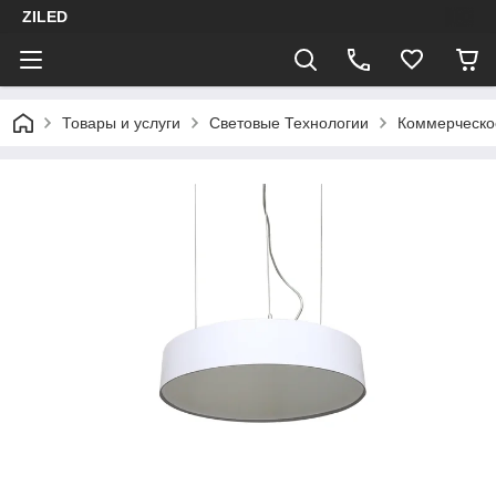
ZILED
Товары и услуги
Световые Технологии
Коммерческо