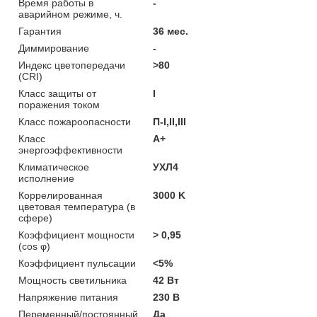
Время работы в
-
аварийном режиме, ч.
Гарантия
36 мес.
Диммирование
-
Индекс цветопередачи
>80
(CRI)
Класс защиты от
I
поражения током
Класс пожароопасности
П-I,II,ІІІ
Класс
A+
энергоэффективности
Климатическое
УХЛ4
исполнение
Коррелированная
3000 K
цветовая температура (в
сфере)
Коэффициент мощности
> 0,95
(cos φ)
Коэффициент пульсации
<5%
Мощность светильника
42 Вт
Напряжение питания
230 В
Переменный/постоянный
Да