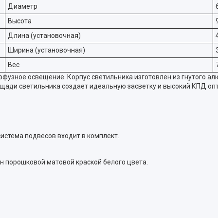
Диаметр
Высота
Длина (установочная)
Ширина (установочная)
Вес
узное освещение. Корпус светильника изготовлен из гнутого ал
щади светильника создает идеальную засветку и высокий КПД опт
система подвесов входит в комплект.
н порошковой матовой краской белого цвета.