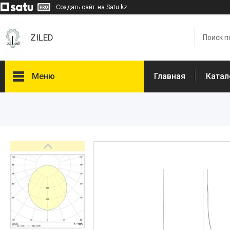
Создать сайт
на Satu.kz
ZILED
Меню
Главная
Катал
Каталог
GALAD
Световые Технологии
ФАРЛАЙТ
АСТЗ
NLCO
INNOLUX
О нас
Отзывы