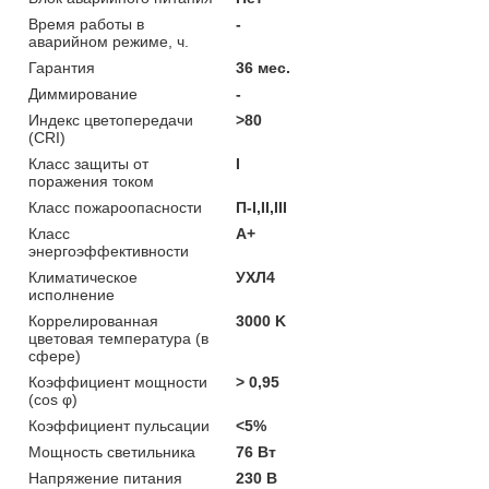
Время работы в
-
аварийном режиме, ч.
Гарантия
36 мес.
Диммирование
-
Индекс цветопередачи
>80
(CRI)
Класс защиты от
I
поражения током
Класс пожароопасности
П-I,II,ІІІ
Класс
A+
энергоэффективности
Климатическое
УХЛ4
исполнение
Коррелированная
3000 K
цветовая температура (в
сфере)
Коэффициент мощности
> 0,95
(cos φ)
Коэффициент пульсации
<5%
Мощность светильника
76 Вт
Напряжение питания
230 В