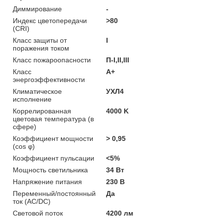
Диммирование
-
Индекс цветопередачи
>80
(CRI)
Класс защиты от
I
поражения током
Класс пожароопасности
П-I,II,ІІІ
Класс
A+
энергоэффективности
Климатическое
УХЛ4
исполнение
Коррелированная
4000 K
цветовая температура (в
сфере)
Коэффициент мощности
> 0,95
(cos φ)
Коэффициент пульсации
<5%
Мощность светильника
34 Вт
Напряжение питания
230 В
Переменный/постоянный
Да
ток (AC/DC)
Световой поток
4200 лм