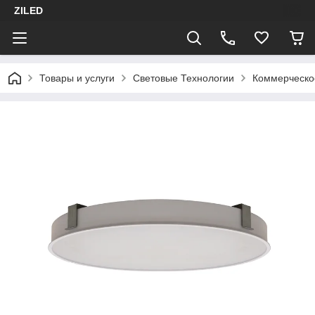
ZILED
Товары и услуги
Световые Технологии
Коммерческо