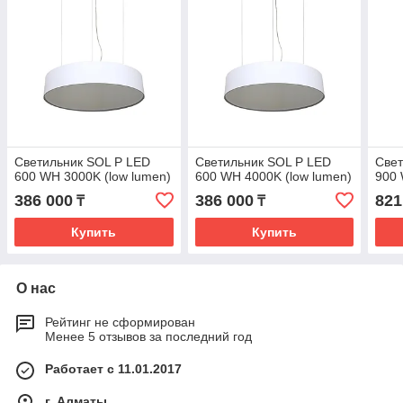
Светильник SOL P LED
Светильник SOL P LED
Свет
600 WH 3000K (low lumen)
600 WH 4000K (low lumen)
900 
386 000
386 000
821
₸
₸
Купить
Купить
О нас
Рейтинг не сформирован
Менее 5 отзывов за последний год
Работает с 11.01.2017
г. Алматы