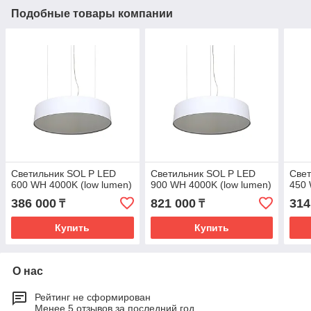
Подобные товары компании
Светильник SOL P LED
Светильник SOL P LED
Свет
600 WH 4000K (low lumen)
900 WH 4000K (low lumen)
450 
386 000
821 000
314
₸
₸
Купить
Купить
О нас
Рейтинг не сформирован
Менее 5 отзывов за последний год