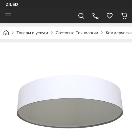
ZILED
Товары и услуги
Световые Технологии
Коммерческо