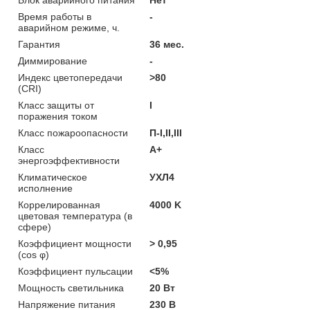
Время работы в
-
аварийном режиме, ч.
Гарантия
36 мес.
Диммирование
-
Индекс цветопередачи
>80
(CRI)
Класс защиты от
I
поражения током
Класс пожароопасности
П-I,II,ІІІ
Класс
A+
энергоэффективности
Климатическое
УХЛ4
исполнение
Коррелированная
4000 K
цветовая температура (в
сфере)
Коэффициент мощности
> 0,95
(cos φ)
Коэффициент пульсации
<5%
Мощность светильника
20 Вт
Напряжение питания
230 В