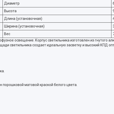
Диаметр
Высота
Длина (установочная)
Ширина (установочная)
Вес
узное освещение. Корпус светильника изготовлен из гнутого ал
щади светильника создает идеальную засветку и высокий КПД опт
ка.
н порошковой матовой краской белого цвета.