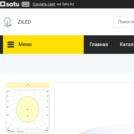
Создать сайт
на Satu.kz
ZILED
Меню
Главная
Катал
Каталог
GALAD
Световые Технологии
ФАРЛАЙТ
АСТЗ
NLCO
INNOLUX
О нас
Отзывы