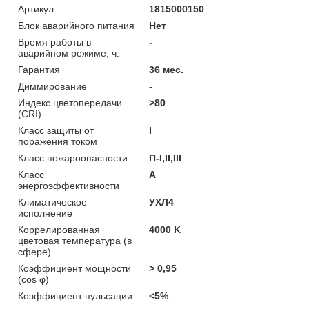
Артикул
1815000150
Блок аварийного питания
Нет
Время работы в
-
аварийном режиме, ч.
Гарантия
36 мес.
Диммирование
-
Индекс цветопередачи
>80
(CRI)
Класс защиты от
I
поражения током
Класс пожароопасности
П-I,II,ІІІ
Класс
A
энергоэффективности
Климатическое
УХЛ4
исполнение
Коррелированная
4000 K
цветовая температура (в
сфере)
Коэффициент мощности
> 0,95
(cos φ)
Коэффициент пульсации
<5%