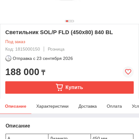
Светильник SOL/P FLD (450х80) 840 BL
Под заказ
Код: 1815000150
Розница
Отправка с
23 сентября 2026
188 000
₸
Купить
Описание
Характеристики
Доставка
Оплата
Усл
Описание
A
Диаметр
450 мм