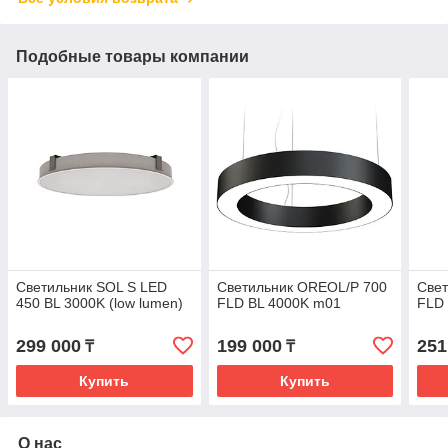
Подобные товары компании
Светильник SOL S LED
Светильник OREOL/P 700
Све
450 BL 3000K (low lumen)
FLD BL 4000K m01
FLD
299 000
199 000
251
₸
₸
Купить
Купить
О нас