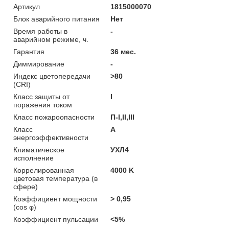
Артикул
1815000070
Блок аварийного питания
Нет
Время работы в
-
аварийном режиме, ч.
Гарантия
36 мес.
Диммирование
-
Индекс цветопередачи
>80
(CRI)
Класс защиты от
I
поражения током
Класс пожароопасности
П-I,II,ІІІ
Класс
A
энергоэффективности
Климатическое
УХЛ4
исполнение
Коррелированная
4000 K
цветовая температура (в
сфере)
Коэффициент мощности
> 0,95
(cos φ)
Коэффициент пульсации
<5%