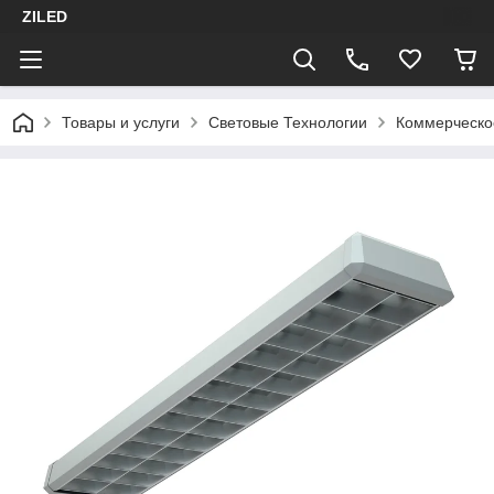
ZILED
Товары и услуги
Световые Технологии
Коммерческо