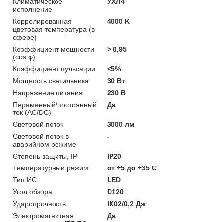
Климатическое
УХЛ4
исполнение
Коррелированная
4000 K
цветовая температура (в
сфере)
Коэффициент мощности
> 0,95
(cos φ)
Коэффициент пульсации
<5%
Мощность светильника
30 Вт
Напряжение питания
230 В
Переменный/постоянный
Да
ток (AC/DC)
Световой поток
3000 лм
Световой поток в
-
аварийном режиме
Степень защиты, IP
IP20
Температурный режим
от +5 до +35 C
Тип ИС
LED
Угол обзора
D120
Ударопрочность
IK02/0,2 Дж
Электромагнитная
Да