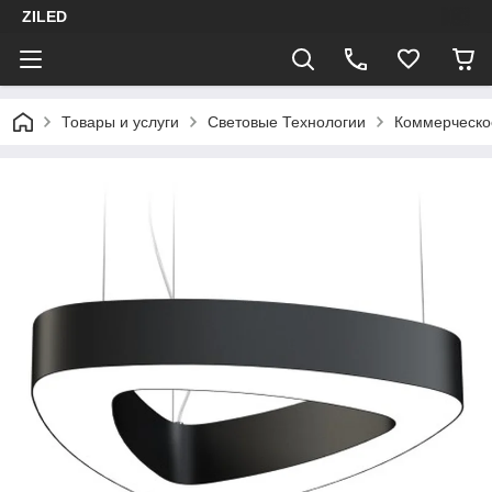
ZILED
Товары и услуги
Световые Технологии
Коммерческо