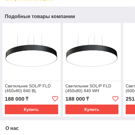
Подобные товары компании
Светильник SOL/P FLD
Светильник SOL/P FLD
Свет
(450х80) 840 BL
(450х80) 840 WH
(600
188 000
188 000
251
₸
₸
Купить
Купить
О нас