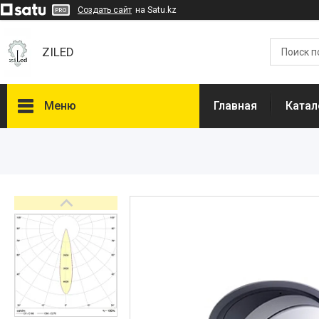
Создать сайт
на Satu.kz
ZILED
Меню
Главная
Катал
Каталог
GALAD
Световые Технологии
ФАРЛАЙТ
АСТЗ
NLCO
INNOLUX
О нас
Отзывы