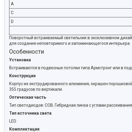
A
C
D
Поворотный встраиваемый светильник в эксклюзивном дизайн
для создания неповторимого и запоминающегося интерьера.
Особенности
Установка
Встраиваются в подвесные потолки типа Армстронг или в под
Конструкция
Корпус из экструдированного алюминия, окрашен порошковой 
355 градусов по вертикали.
Оптическая часть
Тип светодиодов: COB. Гибридная линза с углами рассеивания 1
Тип источника света
LED
Комплектация