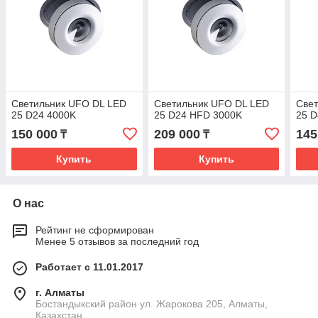
Светильник UFO DL LED
Светильник UFO DL LED
Све
25 D24 4000K
25 D24 HFD 3000K
25 D
150 000
209 000
145
₸
₸
Купить
Купить
О нас
Рейтинг не сформирован
Менее 5 отзывов за последний год
Работает с 11.01.2017
г. Алматы
Бостандыкский район ул. Жарокова 205, Алматы,
Казахстан