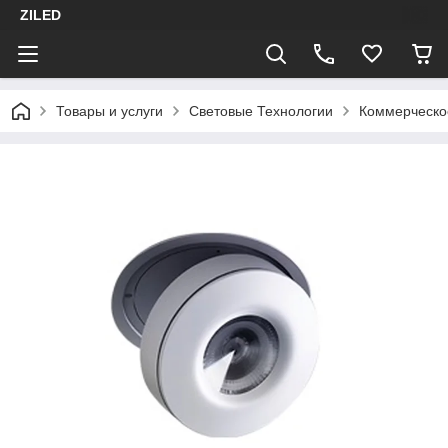
ZILED
Товары и услуги
Световые Технологии
Коммерческо