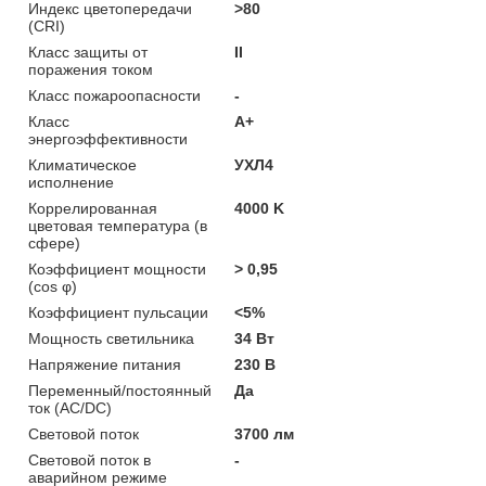
Индекс цветопередачи
>80
(CRI)
Класс защиты от
II
поражения током
Класс пожароопасности
-
Класс
A+
энергоэффективности
Климатическое
УХЛ4
исполнение
Коррелированная
4000 K
цветовая температура (в
сфере)
Коэффициент мощности
> 0,95
(cos φ)
Коэффициент пульсации
<5%
Мощность светильника
34 Вт
Напряжение питания
230 В
Переменный/постоянный
Да
ток (AC/DC)
Световой поток
3700 лм
Световой поток в
-
аварийном режиме