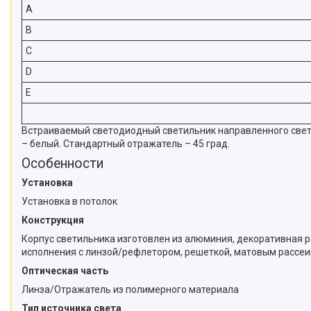
A
B
C
D
E
Встраиваемый светодиодный светильник направленного света
– белый. Стандартный отражатель – 45 град.
Особенности
Установка
Установка в потолок
Конструкция
Корпус светильника изготовлен из алюминия, декоративная 
исполнения с линзой/рефлетором, решеткой, матовым рассеив
Оптическая часть
Линза/Отражатель из полимерного материала
Тип источника света