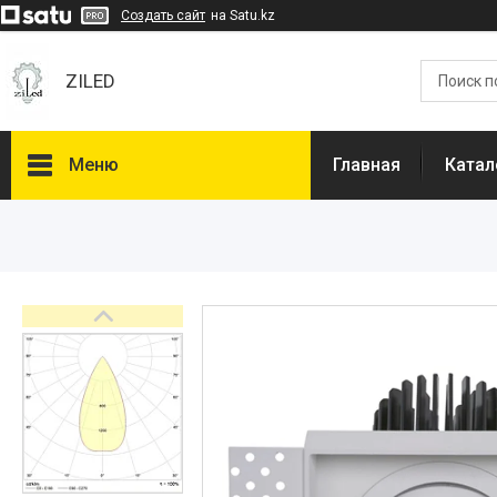
Создать сайт
на Satu.kz
ZILED
Меню
Главная
Катал
Каталог
GALAD
Световые Технологии
ФАРЛАЙТ
АСТЗ
NLCO
INNOLUX
О нас
Отзывы