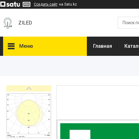
Создать сайт
на Satu.kz
ZILED
Меню
Главная
Катал
Каталог
GALAD
Световые Технологии
ФАРЛАЙТ
АСТЗ
NLCO
INNOLUX
О нас
Отзывы