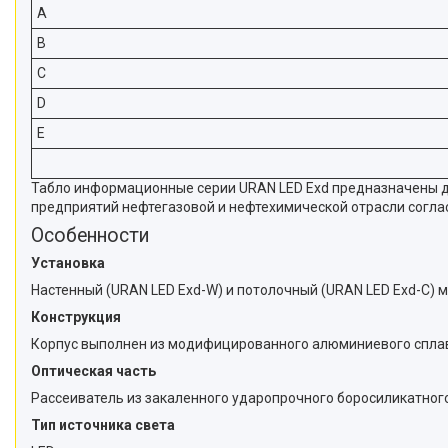
A
B
C
D
E
Табло информационные серии URAN LED Exd предназначены дл
предприятий нефтегазовой и нефтехимической отрасли согл
Особенности
Установка
Настенный (URAN LED Exd-W) и потолочный (URAN LED Exd-C) 
Конструкция
Корпус выполнен из модифицированного алюминиевого сплав
Оптическая часть
Рассеиватель из закаленного ударопрочного боросиликатного
Тип источника света