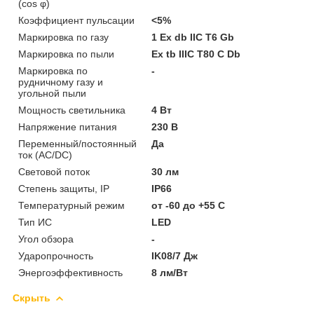
(cos φ)
Коэффициент пульсации
<5%
Маркировка по газу
1 Ex db IIC T6 Gb
Маркировка по пыли
Ex tb IIIC T80 C Db
Маркировка по
-
рудничному газу и
угольной пыли
Мощность светильника
4 Вт
Напряжение питания
230 В
Переменный/постоянный
Да
ток (AC/DC)
Световой поток
30 лм
Степень защиты, IP
IP66
Температурный режим
от -60 до +55 C
Тип ИС
LED
Угол обзора
-
Ударопрочность
IK08/7 Дж
Энергоэффективность
8 лм/Вт
Скрыть