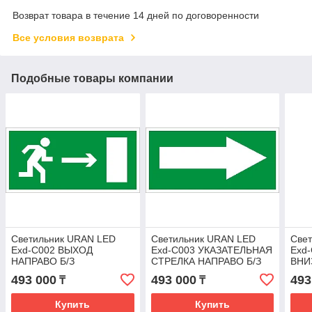
Возврат товара в течение 14 дней по договоренности
Все условия возврата
Подобные товары компании
Светильник URAN LED
Светильник URAN LED
Све
Exd-C002 ВЫХОД
Exd-С003 УКАЗАТЕЛЬНАЯ
Exd
НАПРАВО Б/З
СТРЕЛКА НАПРАВО Б/З
ВНИ
493 000
493 000
493
₸
₸
Купить
Купить