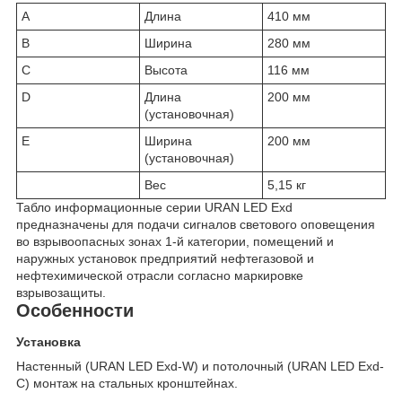
A
Длина
410 мм
B
Ширина
280 мм
C
Высота
116 мм
D
Длина
200 мм
(установочная)
E
Ширина
200 мм
(установочная)
Вес
5,15 кг
Табло информационные серии URAN LED Exd
предназначены для подачи сигналов светового оповещения
во взрывоопасных зонах 1-й категории, помещений и
наружных установок предприятий нефтегазовой и
нефтехимической отрасли согласно маркировке
взрывозащиты.
Особенности
Установка
Настенный (URAN LED Exd-W) и потолочный (URAN LED Exd-
C) монтаж на стальных кронштейнах.