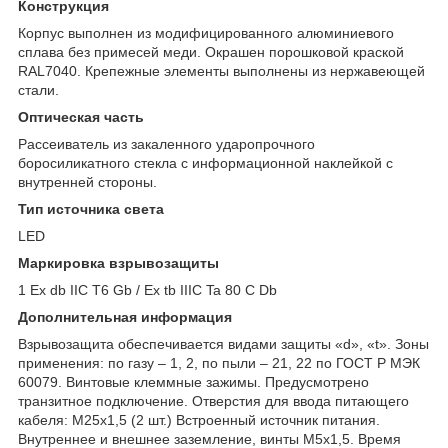
Конструкция
Корпус выполнен из модифицированного алюминиевого
сплава без примесей меди. Окрашен порошковой краской
RAL7040. Крепежные элементы выполнены из нержавеющей
стали.
Оптическая часть
Рассеиватель из закаленного ударопрочного
боросиликатного стекла с информационной наклейкой с
внутренней стороны.
Тип источника света
LED
Маркировка взрывозащиты
1 Ex db IIC Т6 Gb / Ex tb IIIC Ta 80 С Db
Дополнительная информация
Взрывозащита обеспечивается видами защиты «d», «t». Зоны
применения: по газу – 1, 2, по пыли – 21, 22 по ГОСТ Р МЭК
60079. Винтовые клеммные зажимы. Предусмотрено
транзитное подключение. Отверстия для ввода питающего
кабеля: М25х1,5 (2 шт.) Встроенный источник питания.
Внутреннее и внешнее заземление, винты М5х1,5. Время