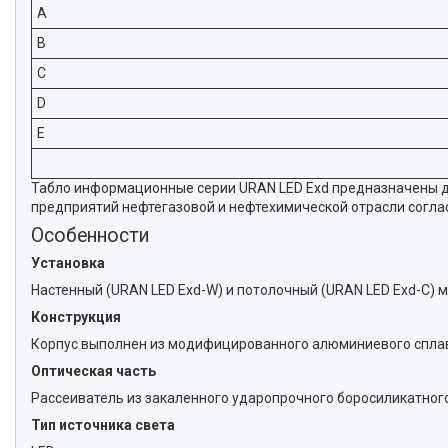
A
B
C
D
E
Табло информационные серии URAN LED Exd предназначены дл
предприятий нефтегазовой и нефтехимической отрасли согл
Особенности
Установка
Настенный (URAN LED Exd-W) и потолочный (URAN LED Exd-C) 
Конструкция
Корпус выполнен из модифицированного алюминиевого сплав
Оптическая часть
Рассеиватель из закаленного ударопрочного боросиликатного
Тип источника света