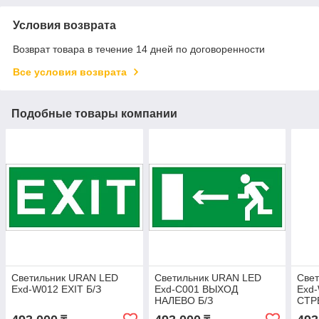
Условия возврата
Возврат товара в течение 14 дней по договоренности
Все условия возврата
Подобные товары компании
Светильник URAN LED
Светильник URAN LED
Све
Exd-W012 EXIT Б/З
Exd-C001 ВЫХОД
Exd
НАЛЕВО Б/З
СТР
Б/З