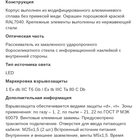
Конструкция
Корпус выполнен из модифицированного алюминиевого
сплава без примесей меди. Окрашен порошковой краской
RAL7040. Крепежные элементы выполнены из нержавеющей
стали.
Оптическая часть
Рассеиватель из закаленного ударопрочного
боросиликатного стекла с информационной наклейкой с
внутренней стороны.
Тип источника света
LED
Маркировка взрывозащиты
1 Ex db IIC Т6 Gb / Ex tb IIIC Ta 80 С Db
Дополнительная информация
Взрывозащита обеспечивается видами защиты «d», «t». Зоны
применения: по газу – 1, 2, по пыли – 21, 22 по ГОСТ Р МЭК
60079. Винтовые клеммные зажимы. Предусмотрено
транзитное подключение. Отверстия для ввода питающего
кабеля: М25х1,5 (2 шт.) Встроенный источник питания.
Внутреннее и внешнее заземление, винты М5х1,5. Время