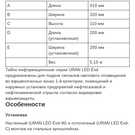
A
Длина
410 мм
B
Ширина
320 мм
C
Высота
110 мм
D
Длина
200 мм
(установочная)
E
Ширина
200 мм
(установочная)
Вес
5,15 кг
Табло информационные серии URAN LED Exd
предназначены для подачи сигналов светового оповещения
во взрывоопасных зонах 1-й категории, помещений и
наружных установок предприятий нефтегазовой и
нефтехимической отрасли согласно маркировке
взрывозащиты.
Особенности
Установка
Настенный (URAN LED Exd-W) и потолочный (URAN LED Exd-
C) монтаж на стальных кронштейнах.