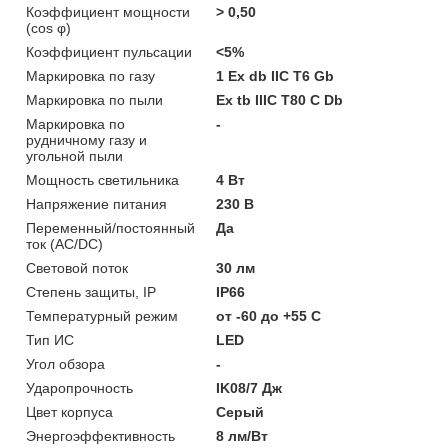
Коэффициент мощности
> 0,50
(cos φ)
Коэффициент пульсации
<5%
Маркировка по газу
1 Ex db IIC T6 Gb
Маркировка по пыли
Ex tb IIIC T80 C Db
Маркировка по
-
рудничному газу и
угольной пыли
Мощность светильника
4 Вт
Напряжение питания
230 В
Переменный/постоянный
Да
ток (AC/DC)
Световой поток
30 лм
Степень защиты, IP
IP66
Температурный режим
от -60 до +55 C
Тип ИС
LED
Угол обзора
-
Ударопрочность
IK08/7 Дж
Цвет корпуса
Серый
Энергоэффективность
8 лм/Вт