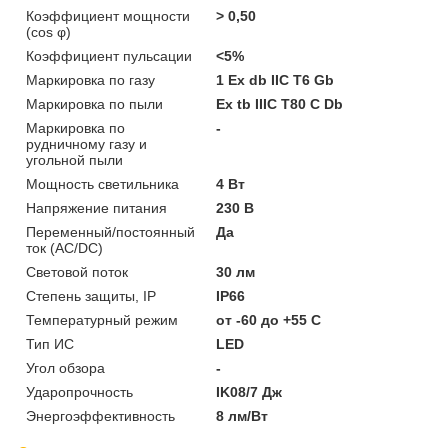
Коэффициент мощности
> 0,50
(cos φ)
Коэффициент пульсации
<5%
Маркировка по газу
1 Ex db IIC T6 Gb
Маркировка по пыли
Ex tb IIIC T80 C Db
Маркировка по
-
рудничному газу и
угольной пыли
Мощность светильника
4 Вт
Напряжение питания
230 В
Переменный/постоянный
Да
ток (AC/DC)
Световой поток
30 лм
Степень защиты, IP
IP66
Температурный режим
от -60 до +55 C
Тип ИС
LED
Угол обзора
-
Ударопрочность
IK08/7 Дж
Энергоэффективность
8 лм/Вт