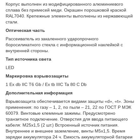
Корпус выполнен из модифицированного алюминиевого
сплава без примесей меди. Окрашен порошковой краской
RAL7040. Крепежные элементы выполнены из нержавеющей
стали.
Оптическая часть
Рассеиватель из закаленного ударопрочного
боросиликатного стекла с информационной наклейкой с
внутренней стороны.
Тип источника света
LED
Маркировка взрывозащиты
1 Ex db IIC Т6 Gb / Ex tb IIIC Ta 80 С Db
Дополнительная информация
Взрывозащита обеспечивается видами защиты «d», «t». Зоны
применения: по газу – 1, 2, по пыли – 21, 22 по ГОСТ Р МЭК
60079. Винтовые клеммные зажимы. Предусмотрено
транзитное подключение. Отверстия для ввода питающего
кабеля: М25х1,5 (2 шт.) Встроенный источник питания.
Внутреннее и внешнее заземление, винты М5х1,5. Время
зарядки аккумулятора 24 ч. Емкость аккумуляторной батареи