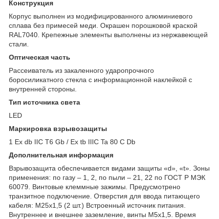
Конструкция
Корпус выполнен из модифицированного алюминиевого
сплава без примесей меди. Окрашен порошковой краской
RAL7040. Крепежные элементы выполнены из нержавеющей
стали.
Оптическая часть
Рассеиватель из закаленного ударопрочного
боросиликатного стекла с информационной наклейкой с
внутренней стороны.
Тип источника света
LED
Маркировка взрывозащиты
1 Ex db IIC Т6 Gb / Ex tb IIIC Ta 80 С Db
Дополнительная информация
Взрывозащита обеспечивается видами защиты «d», «t». Зоны
применения: по газу – 1, 2, по пыли – 21, 22 по ГОСТ Р МЭК
60079. Винтовые клеммные зажимы. Предусмотрено
транзитное подключение. Отверстия для ввода питающего
кабеля: М25х1,5 (2 шт.) Встроенный источник питания.
Внутреннее и внешнее заземление, винты М5х1,5. Время