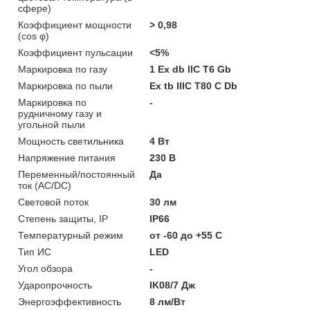
сфере)
Коэффициент мощности
> 0,98
(cos φ)
Коэффициент пульсации
<5%
Маркировка по газу
1 Ex db IIC T6 Gb
Маркировка по пыли
Ex tb IIIC T80 C Db
Маркировка по
-
рудничному газу и
угольной пыли
Мощность светильника
4 Вт
Напряжение питания
230 В
Переменный/постоянный
Да
ток (AC/DC)
Световой поток
30 лм
Степень защиты, IP
IP66
Температурный режим
от -60 до +55 C
Тип ИС
LED
Угол обзора
-
Ударопрочность
IK08/7 Дж
Энергоэффективность
8 лм/Вт