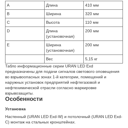
A
Длина
410 мм
B
Ширина
320 мм
C
Высота
110 мм
D
Длина
200 мм
(установочная)
E
Ширина
200 мм
(установочная)
Вес
5,15 кг
Табло информационные серии URAN LED Exd
предназначены для подачи сигналов светового оповещения
во взрывоопасных зонах 1-й категории, помещений и
наружных установок предприятий нефтегазовой и
нефтехимической отрасли согласно маркировке
взрывозащиты.
Особенности
Установка
Настенный (URAN LED Exd-W) и потолочный (URAN LED Exd-
C) монтаж на стальных кронштейнах.