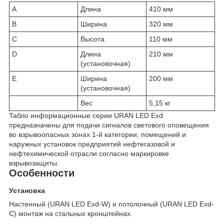
A
Длина
410 мм
B
Ширина
320 мм
C
Высота
110 мм
D
Длина
210 мм
(установочная)
E
Ширина
200 мм
(установочная)
Вес
5,15 кг
Табло информационные серии URAN LED Exd
предназначены для подачи сигналов светового оповещения
во взрывоопасных зонах 1-й категории, помещений и
наружных установок предприятий нефтегазовой и
нефтехимической отрасли согласно маркировке
взрывозащиты.
Особенности
Установка
Настенный (URAN LED Exd-W) и потолочный (URAN LED Exd-
C) монтаж на стальных кронштейнах.