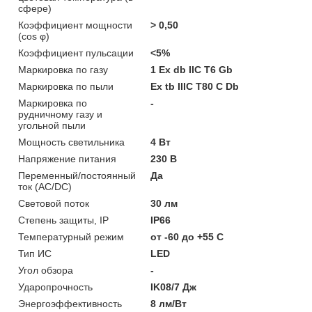
сфере)
Коэффициент мощности
> 0,50
(cos φ)
Коэффициент пульсации
<5%
Маркировка по газу
1 Ex db IIC T6 Gb
Маркировка по пыли
Ex tb IIIC T80 C Db
Маркировка по
-
рудничному газу и
угольной пыли
Мощность светильника
4 Вт
Напряжение питания
230 В
Переменный/постоянный
Да
ток (AC/DC)
Световой поток
30 лм
Степень защиты, IP
IP66
Температурный режим
от -60 до +55 C
Тип ИС
LED
Угол обзора
-
Ударопрочность
IK08/7 Дж
Энергоэффективность
8 лм/Вт