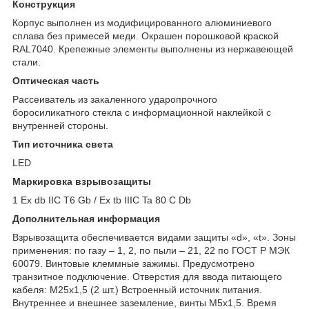
Конструкция
Корпус выполнен из модифицированного алюминиевого
сплава без примесей меди. Окрашен порошковой краской
RAL7040. Крепежные элементы выполнены из нержавеющей
стали.
Оптическая часть
Рассеиватель из закаленного ударопрочного
боросиликатного стекла с информационной наклейкой с
внутренней стороны.
Тип источника света
LED
Маркировка взрывозащиты
1 Ex db IIC Т6 Gb / Ex tb IIIC Ta 80 С Db
Дополнительная информация
Взрывозащита обеспечивается видами защиты «d», «t». Зоны
применения: по газу – 1, 2, по пыли – 21, 22 по ГОСТ Р МЭК
60079. Винтовые клеммные зажимы. Предусмотрено
транзитное подключение. Отверстия для ввода питающего
кабеля: М25х1,5 (2 шт.) Встроенный источник питания.
Внутреннее и внешнее заземление, винты М5х1,5. Время