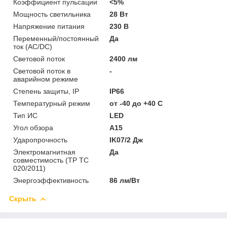
Коэффициент пульсации
<5%
Мощность светильника
28 Вт
Напряжение питания
230 В
Переменный/постоянный
Да
ток (AC/DC)
Световой поток
2400 лм
Световой поток в
-
аварийном режиме
Степень защиты, IP
IP66
Температурный режим
от -40 до +40 C
Тип ИС
LED
Угол обзора
A15
Ударопрочность
IK07/2 Дж
Электромагнитная
Да
совместимость (ТР ТС
020/2011)
Энергоэффективность
86 лм/Вт
Скрыть