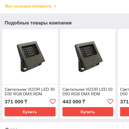
Все условия возврата
Подобные товары компании
Светильник VIZOR LED 30
Светильник VIZOR LED 50
Свет
D30 RGB DMX RDM
D50 RGB DMX RDM
D50
371 000
443 000
371
₸
₸
Купить
Купить