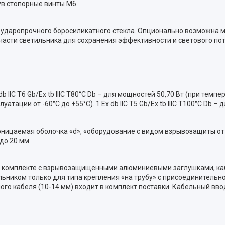
ув стопорные винты М6.
го ударопрочного боросиликатного стекла. Опционально возможн
части светильника для сохранения эффективности и светового пот
x db IIC T6 Gb/Ex tb IIIC T80°C Db – для мощностей 50,70 Вт (при темпе
уатации от -60°C до +55°C). 1 Ex db IIC T5 Gb/Ex tb IIIC T100°C Db –
ицаемая оболочка «d», «оборудование с видом взрывозащиты от 
 до 20 мм
 в комплекте c взрывозащищенными алюминиевыми заглушками, ка
льником только для типа крепления «на трубу» с присоединительно
ого кабеля (10-14 мм) входит в комплект поставки. Кабельный вво