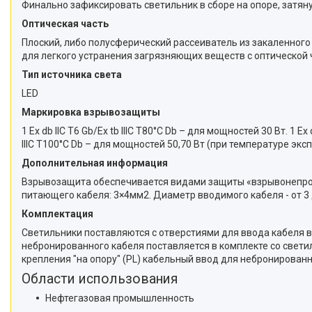
Финально зафиксировать светильник в сборе на опоре, затян
Оптическая часть
Плоский, либо полусферический рассеиватель из закаленно
для легкого устранения загрязняющих веществ с оптической 
Тип источника света
LED
Маркировка взрывозащиты
1 Ex db IIC T6 Gb/Ex tb IIIC T80°C Db – для мощностей 30 Вт. 1 E
IIIC T100°C Db – для мощностей 50,70 Вт (при температуре экспл
Дополнительная информация
Взрывозащита обеспечивается видами защиты «взрывонепрон
питающего кабеля: 3×4мм2. Диаметр вводимого кабеля - от 3
Комплектация
Светильники поставляются с отверстиями для ввода кабеля
небронированного кабеля поставляется в комплекте со свети
крепления "на опору" (PL) кабельный ввод для небронированн
Области использования
Нефтегазовая промышленность