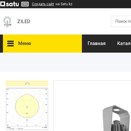
Создать сайт
на Satu.kz
ZILED
Меню
Главная
Катал
Каталог
GALAD
Световые Технологии
ФАРЛАЙТ
АСТЗ
NLCO
INNOLUX
О нас
Отзывы