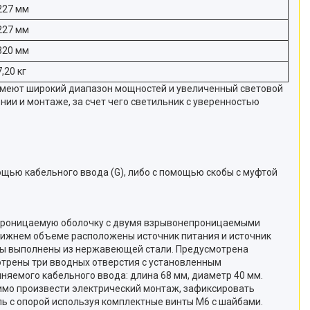
227 мм
227 мм
320 мм
7,20 кг
 Имеют широкий диапазон мощностей и увеличенный световой
ии и монтаже, за счет чего светильник с уверенностью
мощью кабельного ввода (G), либо с помощью скобы с муфтой
непроницаемую оболочку с двумя взрывонепроницаемыми
нижнем объеме расположены источник питания и источник
ты выполнены из нержавеющей стали. Предусмотрена
трены три вводных отверстия с установленным
яемого кабельного ввода: длина 68 мм, диаметр 40 мм.
имо произвести электрический монтаж, зафиксировать
ль с опорой используя комплектные винты М6 с шайбами.