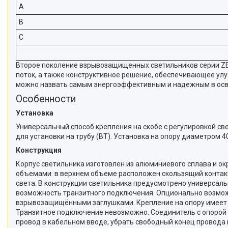
A
B
C
Второе поколение взрывозащищенных светильников серии ZEN
поток, а также конструктивное решение, обеспечивающее ул
можно назвать самым энергоэффективным и надежным в осв
Особенности
Установка
Универсальный способ крепления на скобе с регулировкой све
для установки на трубу (BT). Установка на опору диаметром 40
Конструкция
Корпус светильника изготовлен из алюминиевого сплава и 
объемами: в верхнем объеме расположен скользящий контак
света. В конструкции светильника предусмотрено универса
возможность транзитного подключения. Опционально возмож
взрывозащищёнными заглушками. Крепление на опору имеет о
Транзитное подключение невозможно. Соединитель с опорой 
провод в кабельном вводе, убрать свободный конец провода 