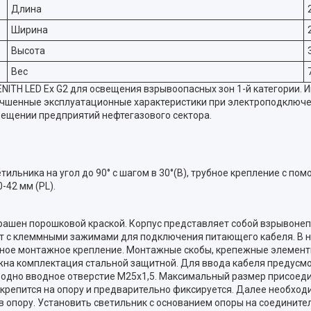
Длина
Ширина
Высота
Вес
ITH LED Ex G2 для освещения взрывоопасных зон 1-й категории.
учшенные эксплуатационные характеристики при электроподключен
ещении предприятий нефтегазового сектора.
тильника на угол до 90° с шагом в 30°(B), трубное крепление с по
-42 мм (PL).
окрашен порошковой краской. Корпус представляет собой взрыво
т с клеммными зажимами для подключения питающего кабеля. В 
льное монтажное крепление. Монтажные скобы, крепежные элемен
на комплектация стальной защитной. Для ввода кабеля предусмо
дно вводное отверстие М25х1,5. Максимальный размер присоедин
крепится на опору и предварительно фиксируется. Далее необход
в опору. Установить светильник с основанием опоры на соедините