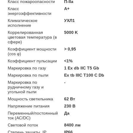
Класс пожароопасности
П-ІІа
Класс
A+
энергоэффективности
Климатическое
УХЛ1
исполнение
Коррелированная
5000 K
цветовая температура (в
сфере)
Коэффициент мощности
> 0,95
(cos φ)
Коэффициент пульсации
<1%
Маркировка по газу
1 Ex db IIC T5 Gb
Маркировка по пыли
Ex tb IIIC T100 C Db
Маркировка по
-
рудничному газу и
угольной пыли
Мощность светильника
62 Вт
Напряжение питания
230 В
Переменный/постоянный
Да
ток (AC/DC)
Световой поток
8400 лм
Степень защиты, IP
IP66