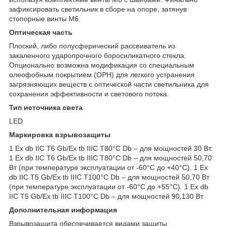
зафиксировать светильник в сборе на опоре, затянув
стопорные винты М6.
Оптическая часть
Плоский, либо полусферический рассеиватель из
закаленного ударопрочного боросиликатного стекла.
Опционально возможна модификация со специальным
олеофобным покрытием (OPH) для легкого устранения
загрязняющих веществ с оптической части светильника для
сохранения эффективности и светового потока.
Тип источника света
LED
Маркировка взрывозащиты
1 Ex db IIC T6 Gb/Ex tb IIIC T80°C Db – для мощностей 30 Вт.
1 Ex db IIC T6 Gb/Ex tb IIIC T80°C Db – для мощностей 50,70
Вт (при температуре эксплуатации от -60°C до +40°C). 1 Ex
db IIC T5 Gb/Ex tb IIIC T100°C Db – для мощностей 50,70 Вт
(при температуре эксплуатации от -60°C до +55°C). 1 Ex db
IIC T5 Gb/Ex tb IIIC T100°C Db – для мощностей 90,130 Вт
Дополнительная информация
Взрывозащита обеспечивается видами защиты