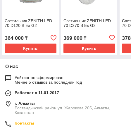
Светильник ZENITH LED
Светильник ZENITH LED
Све
70 D120 B Ex G2
70 D270 B Ex G2
70 D
364 000
369 000
378
₸
₸
Купить
Купить
О нас
Рейтинг не сформирован
Менее 5 отзывов за последний год
Работает с 11.01.2017
г. Алматы
Бостандыкский район ул. Жарокова 205, Алматы,
Казахстан
Контакты