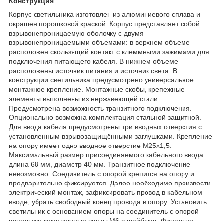
Конструкция
Корпус светильника изготовлен из алюминиевого сплава и
окрашен порошковой краской. Корпус представляет собой
взрывонепроницаемую оболочку с двумя
взрывонепроницаемыми объемами: в верхнем объеме
расположен скользящий контакт с клеммными зажимами для
подключения питающего кабеля. В нижнем объеме
расположены источник питания и источник света. В
конструкции светильника предусмотрено универсальное
монтажное крепление. Монтажные скобы, крепежные
элементы выполнены из нержавеющей стали.
Предусмотрена возможность транзитного подключения.
Опционально возможна комплектация стальной защитной.
Для ввода кабеля предусмотрены три вводных отверстия с
установленным взрывозащищёнными заглушками. Крепление
на опору имеет одно вводное отверстие М25х1,5.
Максимальный размер присоединяемого кабельного ввода:
длина 68 мм, диаметр 40 мм. Транзитное подключение
невозможно. Соединитель с опорой крепится на опору и
предварительно фиксируется. Далее необходимо произвести
электрический монтаж, зафиксировать провод в кабельном
вводе, убрать свободный конец провода в опору. Установить
светильник с основанием опоры на соединитель с опорой
используя комплектные винты М6 с шайбами. Финально