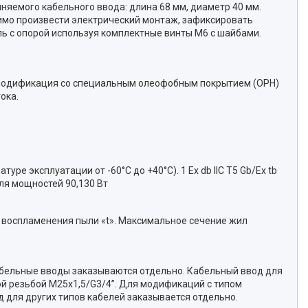
яемого кабельного ввода: длина 68 мм, диаметр 40 мм.
имо произвести электрический монтаж, зафиксировать
ль с опорой используя комплектные винты М6 с шайбами.
а модификация со специальным олеофобным покрытием (OPH)
ока.
ратуре эксплуатации от -60°C до +40°C). 1 Ex db IIC T5 Gb/Ex tb
 для мощностей 90,130 Вт
воспламенения пыли «t». Максимальное сечение жил
бельные вводы заказываются отдельно. Кабельный ввод для
й резьбой M25x1,5/G3/4’’. Для модификаций с типом
д для других типов кабелей заказывается отдельно.