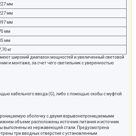
227 мм
227 мм
397 мм
70 мм
35 мм
7,70 кг
 Имеют широкий диапазон мощностей и увеличенный световой
ии и монтаже, за счет чего светильник с уверенностью
мощью кабельного ввода (G), либо с помощью скобы с муфтой
непроницаемую оболочку с двумя взрывонепроницаемыми
нижнем объеме расположены источник питания и источник
ты выполнены из нержавеющей стали. Предусмотрена
трены три вводных отверстия с установленным