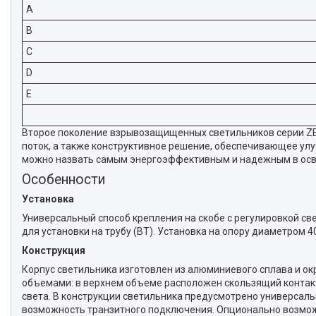
A
B
C
D
E
Второе поколение взрывозащищенных светильников серии ZEN
поток, а также конструктивное решение, обеспечивающее ул
можно назвать самым энергоэффективным и надежным в осв
Особенности
Установка
Универсальный способ крепления на скобе с регулировкой све
для установки на трубу (BT). Установка на опору диаметром 40
Конструкция
Корпус светильника изготовлен из алюминиевого сплава и 
объемами: в верхнем объеме расположен скользящий контак
света. В конструкции светильника предусмотрено универса
возможность транзитного подключения. Опционально возмож