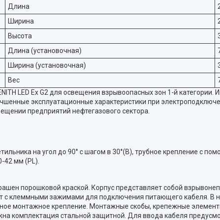
Длина
Ширина
Высота
Длина (установочная)
Ширина (установочная)
Вес
ITH LED Ex G2 для освещения взрывоопасных зон 1-й категории.
учшенные эксплуатационные характеристики при электроподключен
ещении предприятий нефтегазового сектора.
тильника на угол до 90° с шагом в 30°(B), трубное крепление с по
-42 мм (PL).
окрашен порошковой краской. Корпус представляет собой взрыво
т с клеммными зажимами для подключения питающего кабеля. В 
льное монтажное крепление. Монтажные скобы, крепежные элемен
на комплектация стальной защитной. Для ввода кабеля предусмо