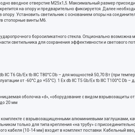
дно вводное отверстие М25х1,5. Максимальный размер присоедин
крепится на опору и предварительно фиксируется. Далее необход
в опору. Установить светильник с основанием опоры на соедините
ув стопорные винты М6.
го ударопрочного боросиликатного стекла. Опционально возможн
части светильника для сохранения эффективности и светового пот
x db IIC T6 Gb/Ex tb IIIC T80°C Db – для мощностей 50,70 Вт (при темпе
уатации от -60°C до +55°C). 1 Ex db IIC T5 Gb/Ex tb IIIC T100°C Db –
ицаемая оболочка «d», «оборудование с видом взрывозащиты от 
 до 20 мм
 в комплекте c взрывозащищенными алюминиевыми заглушками, ка
льником только для типа крепления «на трубу» с присоединительно
ого кабеля (10-14 мм) входит в комплект поставки. Кабельный вво