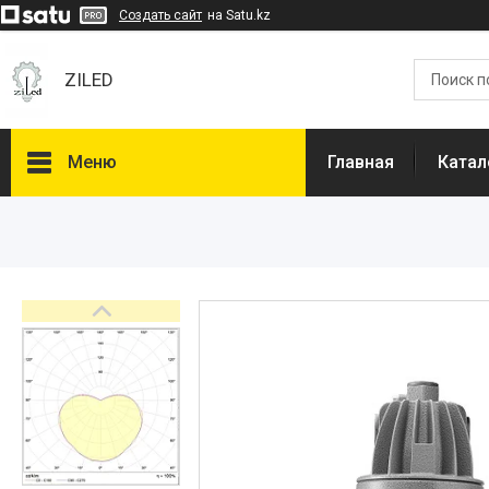
Создать сайт
на Satu.kz
ZILED
Меню
Главная
Катал
Каталог
GALAD
Световые Технологии
ФАРЛАЙТ
АСТЗ
NLCO
INNOLUX
О нас
Отзывы