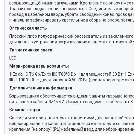
взрывозащищёнными заглушками. Крепление на опору имеет о
Транзитное подключение невозможно. Соединитель с опорой 
провод в кабельном вводе, убрать свободный конец провода 
Финально зафиксировать светильник в сборе на опоре, затян
Оптическая часть
Плоский, либо полусферический рассеиватель из закаленно
для легкого устранения загрязняющих веществ с оптической 
Тип источника света
LED
Маркировка взрывозащиты
1 Ex db IIC T6 Gb/Ex tb IIIC T80°C Db – для мощностей 30 Вт. 1 E
IIIC T100°C Db – для мощностей 50,70 Вт (при температуре экспл
Дополнительная информация
Взрывозащита обеспечивается видами защиты «взрывонепрон
питающего кабеля: 3×4мм2. Диаметр вводимого кабеля - от 3
Комплектация
Светильники поставляются с отверстиями для ввода кабеля
небронированного кабеля поставляется в комплекте со свети
крепления "на опору" (PL) кабельный ввод для небронированн