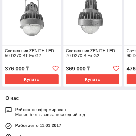
Светильник ZENITH LED
Светильник ZENITH LED
Све
50 D270 BT Ex G2
70 D270 B Ex G2
90 D
376 000
369 000
476
₸
₸
Купить
Купить
О нас
Рейтинг не сформирован
Менее 5 отзывов за последний год
Работает с 11.01.2017