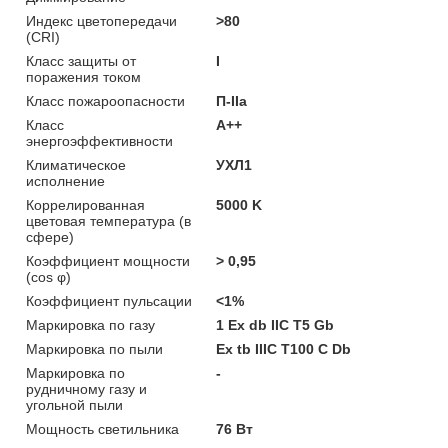
Индекс цветопередачи
>80
(CRI)
Класс защиты от
I
поражения током
Класс пожароопасности
П-ІІа
Класс
A++
энергоэффективности
Климатическое
УХЛ1
исполнение
Коррелированная
5000 K
цветовая температура (в
сфере)
Коэффициент мощности
> 0,95
(cos φ)
Коэффициент пульсации
<1%
Маркировка по газу
1 Ex db IIC T5 Gb
Маркировка по пыли
Ex tb IIIC T100 C Db
Маркировка по
-
рудничному газу и
угольной пыли
Мощность светильника
76 Вт