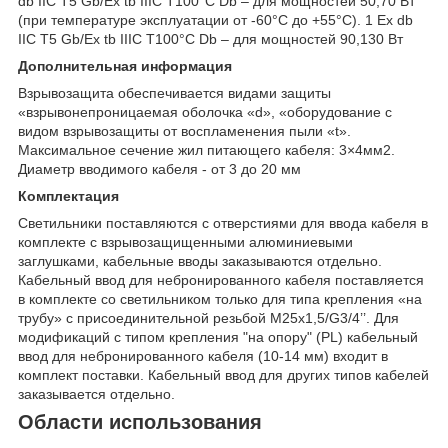
db IIC T5 Gb/Ex tb IIIC T100°C Db – для мощностей 50,70 Вт
(при температуре эксплуатации от -60°C до +55°C). 1 Ex db
IIC T5 Gb/Ex tb IIIC T100°C Db – для мощностей 90,130 Вт
Дополнительная информация
Взрывозащита обеспечивается видами защиты
«взрывонепроницаемая оболочка «d», «оборудование с
видом взрывозащиты от воспламенения пыли «t».
Максимальное сечение жил питающего кабеля: 3×4мм2.
Диаметр вводимого кабеля - от 3 до 20 мм
Комплектация
Светильники поставляются с отверстиями для ввода кабеля в
комплекте c взрывозащищенными алюминиевыми
заглушками, кабельные вводы заказываются отдельно.
Кабельный ввод для небронированного кабеля поставляется
в комплекте со светильником только для типа крепления «на
трубу» с присоединительной резьбой M25x1,5/G3/4’’. Для
модификаций с типом крепления "на опору" (PL) кабельный
ввод для небронированного кабеля (10-14 мм) входит в
комплект поставки. Кабельный ввод для других типов кабелей
заказывается отдельно.
Области использования