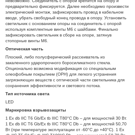
невозможно. Соединитель с опорой крепится на опору и
предварительно фиксируется. Далее необходимо произвести
электрический монтаж, зафиксировать провод в кабельном
вводе, убрать свободный конец провода в опору. Установить
светильник с основанием опоры на соединитель с опорой
используя комплектные винты М6 с шайбами. Финально
зафиксировать светильник в сборе на опоре, затянув
стопорные винты М6.
Оптическая часть
Плоский, либо полусферический рассеиватель из
закаленного ударопрочного боросиликатного стекла.
Опционально возможна модификация со специальным
олеофобным покрытием (OPH) для легкого устранения
загрязняющих веществ с оптической части светильника для
сохранения эффективности и светового потока.
Тип источника света
LED
Маркировка взрывозащиты
1 Ex db IIC T6 Gb/Ex tb IIIC T80°C Db – для мощностей 30 Вт.
1 Ex db IIC T6 Gb/Ex tb IIIC T80°C Db – для мощностей 50,70
Вт (при температуре эксплуатации от -60°C до +40°C). 1 Ex