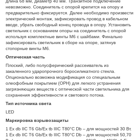
длина 68 мм, диаметр 40 мм. Транзитное подключение
невозможно. Соединитель с опорой крепится на опору и
предварительно фиксируется. Далее необходимо произвести
электрический монтаж, зафиксировать провод в кабельном
вводе, убрать свободный конец провода в опору. Установить
светильник с основанием опоры на соединитель с опорой
используя комплектные винты М6 с шайбами. Финально
зафиксировать светильник в сборе на опоре, затянув
стопорные винты М6.
Оптическая часть
Плоский, либо полусферический рассеиватель из
закаленного ударопрочного боросиликатного стекла.
Опционально возможна модификация со специальным
олеофобным покрытием (OPH) для легкого устранения
загрязняющих веществ с оптической части светильника для
сохранения эффективности и светового потока.
Тип источника света
LED
Маркировка взрывозащиты
1 Ex db IIC T6 Gb/Ex tb IIIC T80°C Db – для мощностей 30 Вт.
1 Ex db IIC T6 Gb/Ex tb IIIC T80°C Db – для мощностей 50,70