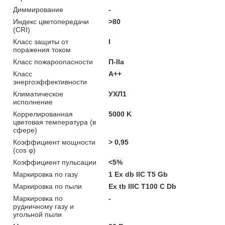
Диммирование
-
Индекс цветопередачи
>80
(CRI)
Класс защиты от
I
поражения током
Класс пожароопасности
П-ІІа
Класс
A++
энергоэффективности
Климатическое
УХЛ1
исполнение
Коррелированная
5000 K
цветовая температура (в
сфере)
Коэффициент мощности
> 0,95
(cos φ)
Коэффициент пульсации
<5%
Маркировка по газу
1 Ex db IIC T5 Gb
Маркировка по пыли
Ex tb IIIC T100 C Db
Маркировка по
-
рудничному газу и
угольной пыли