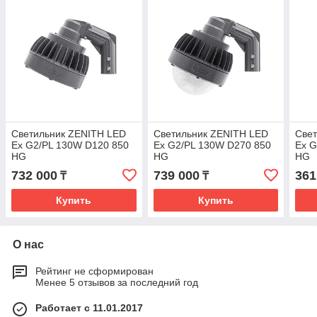
Светильник ZENITH LED
Светильник ZENITH LED
Све
Ex G2/PL 130W D120 850
Ex G2/PL 130W D270 850
Ex G
HG
HG
HG
732 000
739 000
361
₸
₸
Купить
Купить
О нас
Рейтинг не сформирован
Менее 5 отзывов за последний год
Работает с 11.01.2017