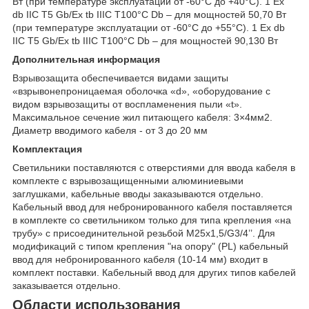
Вт (при температуре эксплуатации от -60°C до +40°C). 1 Ex
db IIC T5 Gb/Ex tb IIIC T100°C Db – для мощностей 50,70 Вт
(при температуре эксплуатации от -60°C до +55°C). 1 Ex db
IIC T5 Gb/Ex tb IIIC T100°C Db – для мощностей 90,130 Вт
Дополнительная информация
Взрывозащита обеспечивается видами защиты
«взрывонепроницаемая оболочка «d», «оборудование с
видом взрывозащиты от воспламенения пыли «t».
Максимальное сечение жил питающего кабеля: 3×4мм2.
Диаметр вводимого кабеля - от 3 до 20 мм
Комплектация
Светильники поставляются с отверстиями для ввода кабеля в
комплекте c взрывозащищенными алюминиевыми
заглушками, кабельные вводы заказываются отдельно.
Кабельный ввод для небронированного кабеля поставляется
в комплекте со светильником только для типа крепления «на
трубу» с присоединительной резьбой M25x1,5/G3/4’’. Для
модификаций с типом крепления "на опору" (PL) кабельный
ввод для небронированного кабеля (10-14 мм) входит в
комплект поставки. Кабельный ввод для других типов кабелей
заказывается отдельно.
Области использования