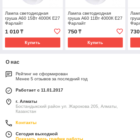
Лампа светодиодная
Лампа светодиодная
Лам
груша А60 15Вт 4000К Е27
груша А60 11Вт 4000К Е27
груш
Фарлайт
Фарлайт
Фар
1 010
750
730
₸
₸
Купить
Купить
О нас
Рейтинг не сформирован
Менее 5 отзывов за последний год
Работает с 11.01.2017
г. Алматы
Бостандыкский район ул. Жарокова 205, Алматы,
Казахстан
Контакты
Сегодня выходной
Показать весь график работы