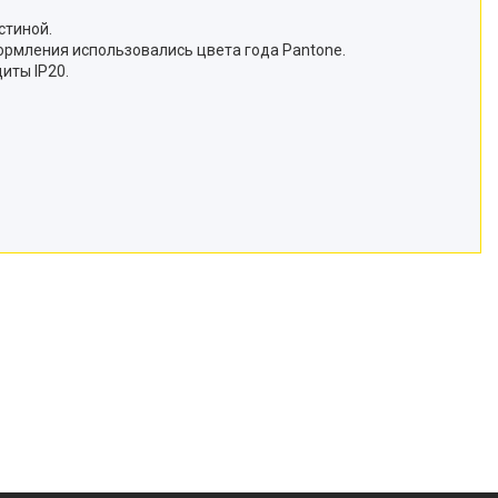
стиной.
формления использовались цвета года Pantone.
иты IP20.