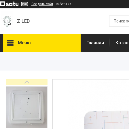
Создать сайт
на Satu.kz
ZILED
Меню
Главная
Катал
Каталог
GALAD
Световые Технологии
ФАРЛАЙТ
АСТЗ
NLCO
INNOLUX
О нас
Отзывы