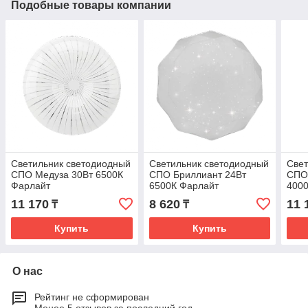
Подобные товары компании
Светильник светодиодный
Светильник светодиодный
Свет
СПО Медуза 30Вт 6500К
СПО Бриллиант 24Вт
СПО
Фарлайт
6500К Фарлайт
400
11 170
8 620
11 
₸
₸
Купить
Купить
О нас
Рейтинг не сформирован