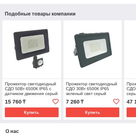
Подобные товары компании
Прожектор светодиодный
Прожектор светодиодный
Прож
СДО 50Вт 6500К IP65 с
СДО 30Вт 6500К IP65
СДО 
датчиком движения серый
зеленый свет серый
сер
Фарлайт
корпус Фарлайт
15 760
7 260
47 
₸
₸
Купить
Купить
О нас