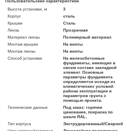
Пользовательские характеристики
Высота установки, м
3
Корпус
сталь
Крышки
Сталь
Линза
Прозрачная
Материал линзы
Полимерный материал
Монтаж крышек
На винты
Монтаж линзы
На винты
Способ установки
На железобетонные
фундаменты, имеющие в
своем составе закладной
элемент. Основные
параметры фундамента
определяются исходя из
климатических условий
района эксплуатации и
параметров грунта с
помощью проекта.
Технические данные
Под заказ: горячее
цинование, покраска по
шкале RAL.
Тип корпуса
Экструдированный/Сварной
Цвет корпуса/материал
Двухслойное полимерное