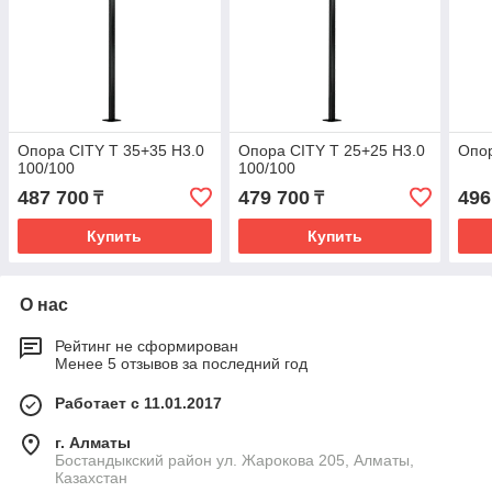
Опора CITY T 35+35 H3.0
Опора CITY T 25+25 H3.0
Опор
100/100
100/100
487 700
479 700
496
₸
₸
Купить
Купить
О нас
Рейтинг не сформирован
Менее 5 отзывов за последний год
Работает с 11.01.2017
г. Алматы
Бостандыкский район ул. Жарокова 205, Алматы,
Казахстан