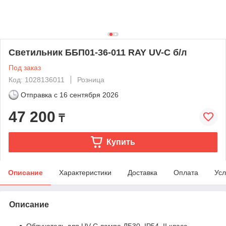
Светильник ББП01-36-011 RAY UV-C б/л
Под заказ
Код: 1028136011
Розница
Отправка с
16 сентября 2026
47 200
₸
Купить
Описание
Характеристики
Доставка
Оплата
Усл
Описание
Облучатель для UV-C лампа ДБ30. IP54, II класс