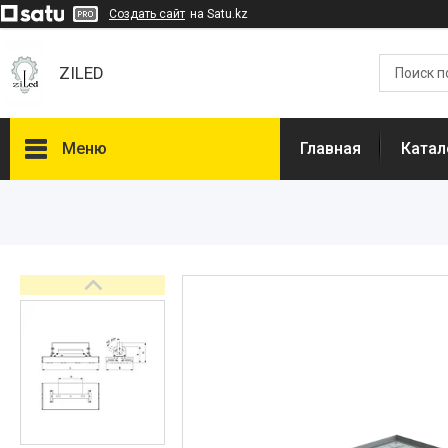
Создать сайт
на Satu.kz
ZILED
Меню
Главная
Катал
Каталог
GALAD
Световые Технологии
ФАРЛАЙТ
АСТЗ
NLCO
INNOLUX
О нас
Отзывы