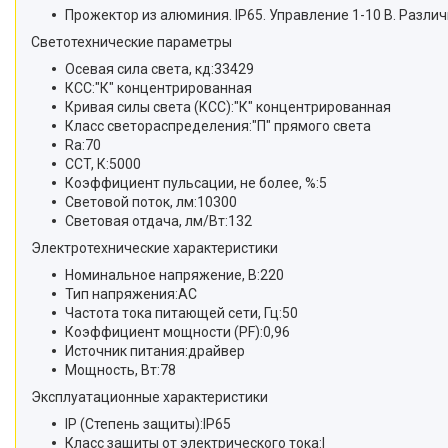
Прожектор из алюминия. IP65. Управление 1-10 В. Различ
Светотехнические параметры
Осевая сила света, кд:33429
КСС:"К" концентрированная
Кривая силы света (КСС):"К" концентрированная
Класс светораспределения:"П" прямого света
Ra:70
CCT, К:5000
Коэффициент пульсации, не более, %:5
Световой поток, лм:10300
Световая отдача, лм/Вт:132
Электротехнические характеристики
Номинальное напряжение, В:220
Тип напряжения:AC
Частота тока питающей сети, Гц:50
Коэффициент мощности (PF):0,96
Источник питания:драйвер
Мощность, Вт:78
Эксплуатационные характеристики
IP (Степень защиты):IP65
Класс защиты от электрического тока:I