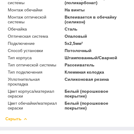
системы
(поликарбонат)
Монтаж обечайки
На винты
Монтаж оптической
Вклеивается в обечайку
системы
(силикон)
Обечайка
Сталь
Оптическая система
Опаловый
Подключение
5х2,5мм²
Способ установки
Потолочный
Тип корпуса
Штампованный/Сварной
Тип оптической системы
Рассеиватель
Тип подключения
Клеммная колодка
Уплотнительная
Силиконовая резина
прокладка
Цвет корпуса/материал
Белый (порошковое
окраски
покрытие)
Цвет обечайки/материал
Белый (порошковое
окраски
покрытие)
Скрыть