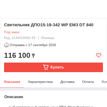
Светильник ДПО15-19-342 WP ЕМ3 DT 840
Под заказ
Код: 1134419342.43
Розница
Отправка с
17 сентября 2026
116 100
₸
Купить
Описание
Характеристики
Доставка
Оплата
Усл
Описание
Универсальный светильник с IP54. Модификации с