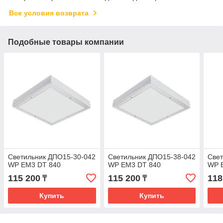
Все условия возврата
Подобные товары компании
Светильник ДПО15-30-042
Светильник ДПО15-38-042
Свет
WP EM3 DT 840
WP ЕМ3 DT 840
WP 
115 200
115 200
118
₸
₸
Купить
Купить